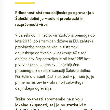
Prihodnost sistema daljinskega ogrevanja v
Šaleški dolini je v zeleni preobrazbi in
razpršenosti virov.
V Šaleški dolini načrtovan izstop iz premoga do
leta 2033, po smernicah države in EU, zahteva
preobrazbo enega največjih sistemov
daljinskega ogrevanja, ki oskrbuje 40 tisoč
odjemalcev. Vzpostavljen je bil leta 1959 kot
prvi v nekdanji Jugoslaviji in je ključno
pripomogel k okoljski sanaciji Šaleške doline.
Ker želimo ohraniti čist zrak tudi v prihodnje, je
primerna rešitev le v ohranitvi celovitega
daljinskega ogrevanja.
Treba bo uvesti spremembe na nivoju
lokalne skupnosti, saj je po statistiki v