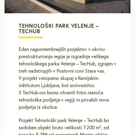
TEHNOLOŠKI PARK VELENJE –
TECHUB
Eden najpomembnejših projektov v okviru
prestrukturiranja regije je izgradnja velikega
tehnološkega parka Velenje – TecHub, zgrajen v
treh nadstropjih v Poslovni coni Stara vas.
V projekt vstopamo skupaj s Kemijskim
inštitutom Ljubljana, kot soinvestitor.
S TecHub-om bomo ohranili hitro rastoča
tehnološka podjetja v regiji in privabili nova
podjetja iz okolice.
Projekt Tehnološki park Velenje – TecHub bo
sodoben objekt bruto velikosti 7.200 m², od
tega bo 5.788 m² namenjenih Mestni občini