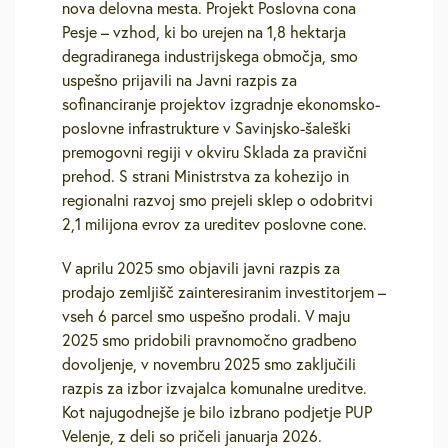
nova delovna mesta. Projekt Poslovna cona
Pesje – vzhod, ki bo urejen na 1,8 hektarja
degradiranega industrijskega območja, smo
uspešno prijavili na Javni razpis za
sofinanciranje projektov izgradnje ekonomsko-
poslovne infrastrukture v Savinjsko-šaleški
premogovni regiji v okviru Sklada za pravični
prehod. S strani Ministrstva za kohezijo in
regionalni razvoj smo prejeli sklep o odobritvi
2,1 milijona evrov za ureditev poslovne cone.
V aprilu 2025 smo objavili javni razpis za
prodajo zemljišč zainteresiranim investitorjem –
vseh 6 parcel smo uspešno prodali. V maju
2025 smo pridobili pravnomočno gradbeno
dovoljenje, v novembru 2025 smo zaključili
razpis za izbor izvajalca komunalne ureditve.
Kot najugodnejše je bilo izbrano podjetje PUP
Velenje, z deli so pričeli januarja 2026.