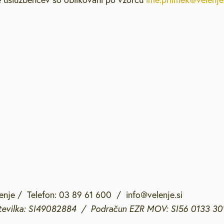
lenje / Telefon: 03 89 61 600 / info@velenje.si
tevilka: SI49082884 / Podračun EZR MOV: SI56 0133 30