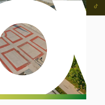
jevne skupnosti in
tne četrti v Mestni občini
enje
narodno sodelovanje
računi
alog informacij javnega
čaja
ostna grafična podoba in
na
ateški in pravni akti
inska priznanja
IŠČI