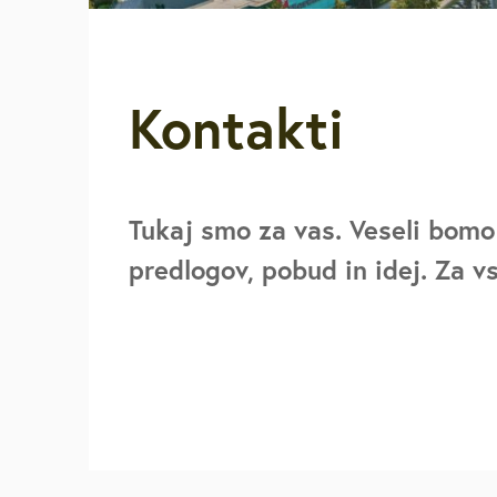
Za starejše, u
invalide
Kontakti
Javna najemn
Urejanje pros
Tukaj smo za vas. Veseli bomo
Varstvo okolja
predlogov, pobud in idej. Za v
Mestna blagaj
Družbene deja
Zaščita in reš
Vpišite iskalni niz