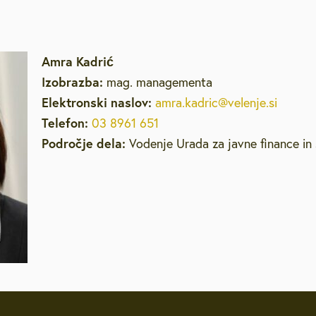
Amra Kadrić
Izobrazba:
mag. managementa
Elektronski naslov:
amra.kadric@velenje.si
Telefon:
03 8961 651
Področje dela:
Vodenje Urada za javne finance in