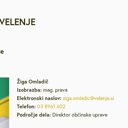
VELENJE
ve
Žiga Omladič
Izobrazba:
mag. prava
Elektronski naslov:
ziga.omladic@velenje.si
Telefon:
03 8961 602
Področje dela:
Direktor občinske uprave