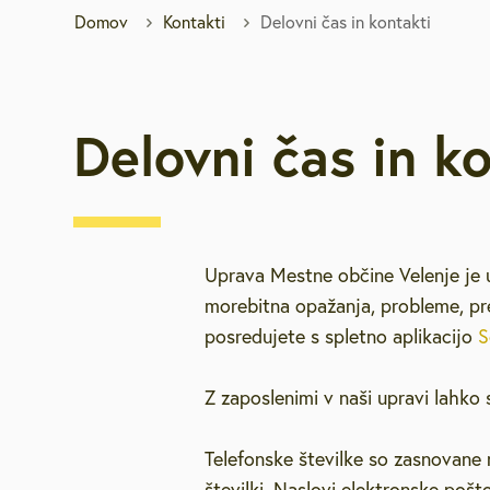
Domov
Kontakti
Delovni čas in kontakti
Brezplačna sv
Defibrilatorji
Delovni čas in k
Sooblikujmo V
Pozivi k sodel
Uprava Mestne občine Velenje je 
Volitve v DZ 
morebitna opažanja, probleme, pre
posredujete s spletno aplikacijo
S
Z zaposlenimi v naši upravi lahko 
Telefonske številke so zasnovane na
številki. Naslovi elektronske poš