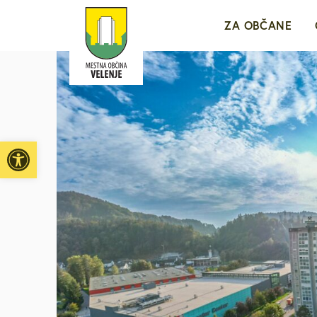
ZA OBČANE
Sporočila za j
e-VLOŽIŠČE
Open toolbar
Javne objave i
Brezplačni jav
Medobčinsko r
Za mlade in d