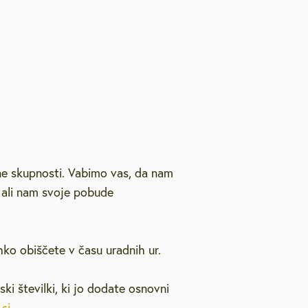
likacije
itve
ne skupnosti. Vabimo vas, da nam
i
ali nam svoje pobude
hko obiščete v času uradnih ur.
ski številki, ki jo dodate osnovni
si
.