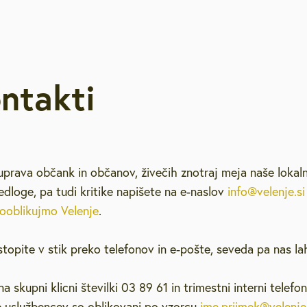
etovanja
Strateški dokumenti
Galerija na prostem
Lokacijske preveritve
Vzgoja in izobraževanje
Pravno svetovanje
Pub
Podnebno energetsko
, slušne zanke
Varstvo osebnih podatkov
Natečaji
Zdravstvo in sociala
Vol
svetovanje
ontakti
elenje
Podjetniško svetovanje
Svetovanje o pravičnem
ovanju
prehodu
uprava občank in občanov, živečih znotraj meja naše lokal
Brezplačna psihološka
2026
dloge, pa tudi kritike napišete na e-naslov
info@velenje.s
svetovalnica
ooblikujmo Velenje
.
stopite v stik preko telefonov in e-pošte, seveda pa nas la
 skupni klicni številki 03 89 61 in trimestni interni telefon
te uslužbencev so oblikovani po vzorcu
ime.priimek@velenje.