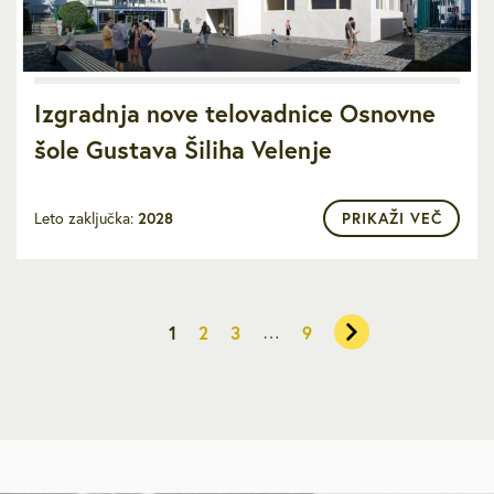
Izgradnja nove telovadnice Osnovne
šole Gustava Šiliha Velenje
Leto zaključka:
2028
PRIKAŽI VEČ
…
1
2
3
9