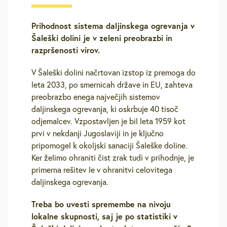
Prihodnost sistema daljinskega ogrevanja v
Šaleški dolini je v zeleni preobrazbi in
razpršenosti virov.
V Šaleški dolini načrtovan izstop iz premoga do
leta 2033, po smernicah države in EU, zahteva
preobrazbo enega največjih sistemov
daljinskega ogrevanja, ki oskrbuje 40 tisoč
odjemalcev. Vzpostavljen je bil leta 1959 kot
prvi v nekdanji Jugoslaviji in je ključno
pripomogel k okoljski sanaciji Šaleške doline.
Ker želimo ohraniti čist zrak tudi v prihodnje, je
primerna rešitev le v ohranitvi celovitega
daljinskega ogrevanja.
Treba bo uvesti spremembe na nivoju
lokalne skupnosti, saj je po statistiki v