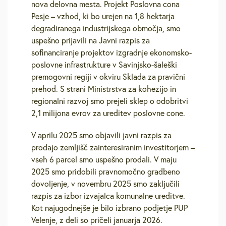
nova delovna mesta. Projekt Poslovna cona
Pesje – vzhod, ki bo urejen na 1,8 hektarja
degradiranega industrijskega območja, smo
uspešno prijavili na Javni razpis za
sofinanciranje projektov izgradnje ekonomsko-
poslovne infrastrukture v Savinjsko-šaleški
premogovni regiji v okviru Sklada za pravični
prehod. S strani Ministrstva za kohezijo in
regionalni razvoj smo prejeli sklep o odobritvi
2,1 milijona evrov za ureditev poslovne cone.
V aprilu 2025 smo objavili javni razpis za
prodajo zemljišč zainteresiranim investitorjem –
vseh 6 parcel smo uspešno prodali. V maju
2025 smo pridobili pravnomočno gradbeno
dovoljenje, v novembru 2025 smo zaključili
razpis za izbor izvajalca komunalne ureditve.
Kot najugodnejše je bilo izbrano podjetje PUP
Velenje, z deli so pričeli januarja 2026.