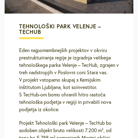
TEHNOLOŠKI PARK VELENJE –
TECHUB
Eden najpomembnejših projektov v okviru
prestrukturiranja regije je izgradnja velikega
tehnološkega parka Velenje – TecHub, zgrajen v
treh nadstropjih v Poslovni coni Stara vas.
V projekt vstopamo skupaj s Kemijskim
inštitutom Ljubljana, kot soinvestitor.
S TecHub-om bomo ohranili hitro rastoča
tehnološka podjetja v regiji in privabili nova
podjetja iz okolice.
Projekt Tehnološki park Velenje – TecHub bo
sodoben objekt bruto velikosti 7.200 m², od
tega bo 5.788 m² namenjenih Mestni občini