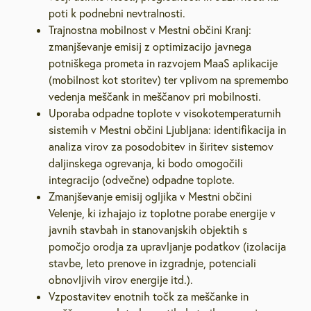
poti k podnebni nevtralnosti.
Trajnostna mobilnost v Mestni občini Kranj:
zmanjševanje emisij z optimizacijo javnega
potniškega prometa in razvojem MaaS aplikacije
(mobilnost kot storitev) ter vplivom na spremembo
vedenja meščank in meščanov pri mobilnosti.
Uporaba odpadne toplote v visokotemperaturnih
sistemih v Mestni občini Ljubljana: identifikacija in
analiza virov za posodobitev in širitev sistemov
daljinskega ogrevanja, ki bodo omogočili
integracijo (odvečne) odpadne toplote.
Zmanjševanje emisij ogljika v Mestni občini
Velenje, ki izhajajo iz toplotne porabe energije v
javnih stavbah in stanovanjskih objektih s
pomočjo orodja za upravljanje podatkov (izolacija
stavbe, leto prenove in izgradnje, potenciali
obnovljivih virov energije itd.).
Vzpostavitev enotnih točk za meščanke in