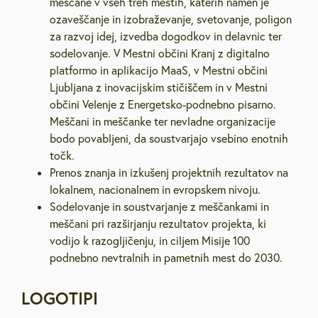
meščane v vseh treh mestih, katerih namen je
ozaveščanje in izobraževanje, svetovanje, poligon
za razvoj idej, izvedba dogodkov in delavnic ter
sodelovanje. V Mestni občini Kranj z digitalno
platformo in aplikacijo MaaS, v Mestni občini
Ljubljana z inovacijskim stičiščem in v Mestni
občini Velenje z Energetsko-podnebno pisarno.
Meščani in meščanke ter nevladne organizacije
bodo povabljeni, da soustvarjajo vsebino enotnih
točk.
Prenos znanja in izkušenj projektnih rezultatov na
lokalnem, nacionalnem in evropskem nivoju.
Sodelovanje in soustvarjanje z meščankami in
meščani pri razširjanju rezultatov projekta, ki
vodijo k razogljičenju, in ciljem Misije 100
podnebno nevtralnih in pametnih mest do 2030.
LOGOTIPI