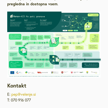
pregledna in dostopna vsem
.
Kontakt
E:
pep@velenje.si
T: 070 916 077