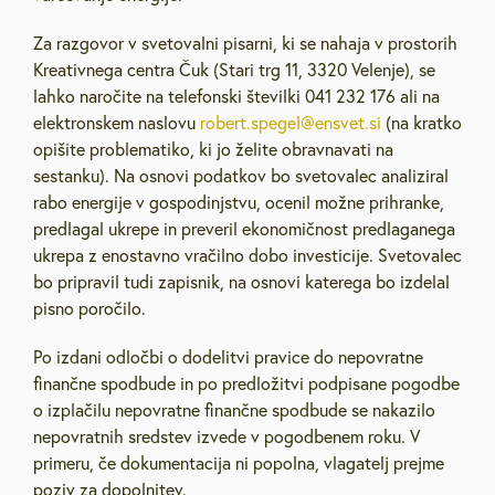
Za razgovor v svetovalni pisarni, ki se nahaja v prostorih
Kreativnega centra Čuk (Stari trg 11, 3320 Velenje), se
lahko naročite na telefonski številki 041 232 176 ali na
elektronskem naslovu
robert.spegel@ensvet.si
(na kratko
opišite problematiko, ki jo želite obravnavati na
sestanku). Na osnovi podatkov bo svetovalec analiziral
rabo energije v gospodinjstvu, ocenil možne prihranke,
predlagal ukrepe in preveril ekonomičnost predlaganega
ukrepa z enostavno vračilno dobo investicije. Svetovalec
bo pripravil tudi zapisnik, na osnovi katerega bo izdelal
pisno poročilo.
Po izdani odločbi o dodelitvi pravice do nepovratne
finančne spodbude in po predložitvi podpisane pogodbe
o izplačilu nepovratne finančne spodbude se nakazilo
nepovratnih sredstev izvede v pogodbenem roku. V
primeru, če dokumentacija ni popolna, vlagatelj prejme
poziv za dopolnitev.