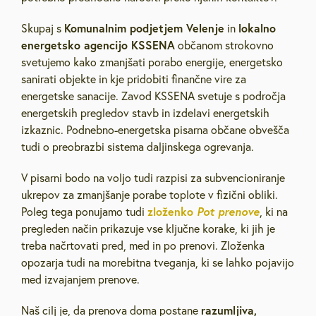
Komunalnim podjetjem Velenje
lokalno
Skupaj s
in
energetsko agencijo KSSENA
občanom strokovno
svetujemo kako zmanjšati porabo energije, energetsko
sanirati objekte in kje pridobiti finančne vire za
energetske sanacije. Zavod KSSENA svetuje s področja
energetskih pregledov stavb in izdelavi energetskih
izkaznic. Podnebno-energetska pisarna občane obvešča
tudi o preobrazbi sistema daljinskega ogrevanja.
V pisarni bodo na voljo tudi razpisi za subvencioniranje
ukrepov za zmanjšanje porabe toplote v fizični obliki.
zloženko
Pot prenove
Poleg tega ponujamo tudi
, ki na
pregleden način prikazuje vse ključne korake, ki jih je
treba načrtovati pred, med in po prenovi. Zloženka
opozarja tudi na morebitna tveganja, ki se lahko pojavijo
med izvajanjem prenove.
razumljiva,
Naš cilj je, da prenova doma postane