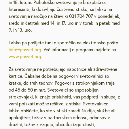
in 18. letom. Psihološko svetovanje je brezplačno.
Interesenti, ki doživljajo čustveno stisko, se lahko na
svetovanje naročijo na številki 031 704 707 v ponedeljek,
sredo in četrtek med 14. in 17. uro in v torek in petek med
9. in 13. uro.
Lahko pa pošljete tudi e sporočilo na elektronsko pošto:
info@posvet.org
. Več informacij o programu najdete na
www.posvet.org
.
Za svetovanje ne potrebujejo napotnice ali zdravstvene
kartice. Čakalne dobe na pogovor v svetovalnici so
kratke, do treh tednov. Pogovor s strokovnjakom traja
od 45 do 50 minut. Svetovalci so usposobljeni
strokovnjaki, ki znajo prisluhniti, vas podpreti in skupaj z
vami poiskati možne rešitve iz stiske. Svetovalnico
lahko obiščete, ko ste v stiski zaradi študija, službe ali
upokojitve, težav v partnerskem odnosu, odnosov v
družini, težav z vzgojo, občutka izgorelosti,