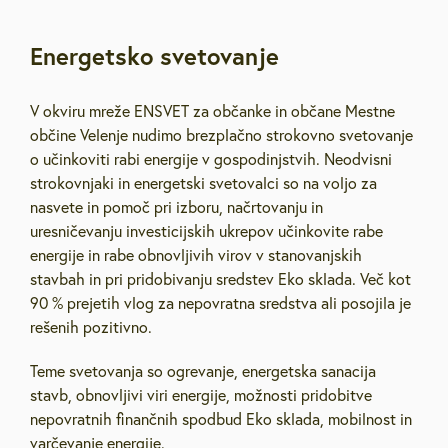
Energetsko svetovanje
V okviru mreže ENSVET za občanke in občane Mestne
občine Velenje nudimo brezplačno strokovno svetovanje
o učinkoviti rabi energije v gospodinjstvih. Neodvisni
strokovnjaki in energetski svetovalci so na voljo za
nasvete in pomoč pri izboru, načrtovanju in
uresničevanju investicijskih ukrepov učinkovite rabe
energije in rabe obnovljivih virov v stanovanjskih
stavbah in pri pridobivanju sredstev Eko sklada. Več kot
90 % prejetih vlog za nepovratna sredstva ali posojila je
rešenih pozitivno.
Teme svetovanja so ogrevanje, energetska sanacija
stavb, obnovljivi viri energije, možnosti pridobitve
nepovratnih finančnih spodbud Eko sklada, mobilnost in
varčevanje energije.