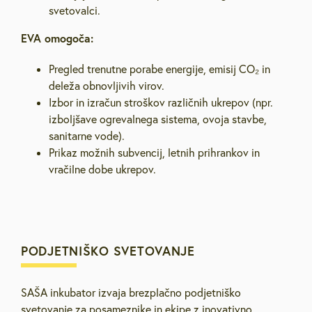
svetovalci.
EVA omogoča:
Pregled trenutne porabe energije, emisij CO₂ in
deleža obnovljivih virov.
Izbor in izračun stroškov različnih ukrepov (npr.
izboljšave ogrevalnega sistema, ovoja stavbe,
sanitarne vode).
Prikaz možnih subvencij, letnih prihrankov in
vračilne dobe ukrepov.
PODJETNIŠKO SVETOVANJE
SAŠA inkubator izvaja brezplačno podjetniško
svetovanje za posameznike in ekipe z inovativno