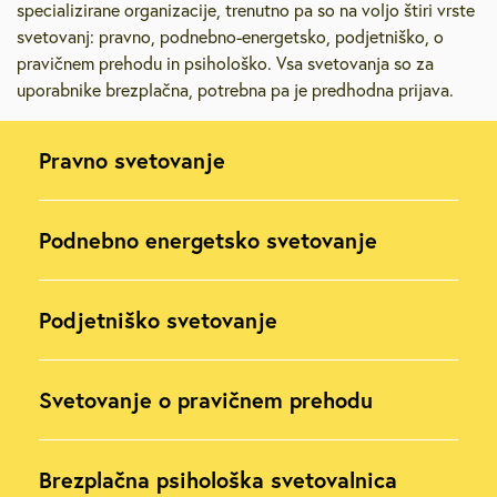
specializirane organizacije, trenutno pa so na voljo štiri vrste
svetovanj: pravno, podnebno-energetsko, podjetniško, o
pravičnem prehodu in psihološko. Vsa svetovanja so za
uporabnike brezplačna, potrebna pa je predhodna prijava.
Pravno svetovanje
Podnebno energetsko svetovanje
Podjetniško svetovanje
Svetovanje o pravičnem prehodu
Brezplačna psihološka svetovalnica