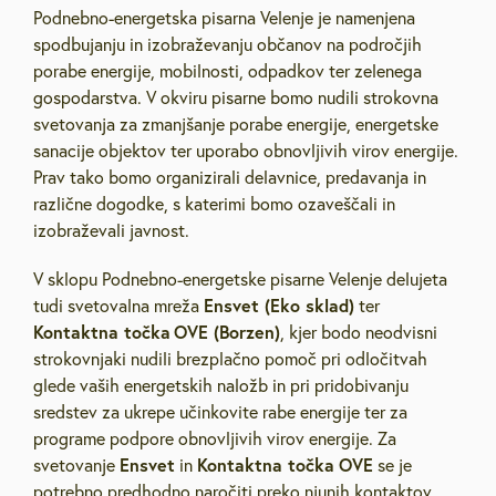
Podnebno-energetska pisarna Velenje je namenjena
spodbujanju in izobraževanju občanov na področjih
porabe energije, mobilnosti, odpadkov ter zelenega
gospodarstva. V okviru pisarne bomo nudili strokovna
svetovanja za zmanjšanje porabe energije, energetske
sanacije objektov ter uporabo obnovljivih virov energije.
Prav tako bomo organizirali delavnice, predavanja in
različne dogodke, s katerimi bomo ozaveščali in
izobraževali javnost.
V sklopu Podnebno-energetske pisarne Velenje delujeta
Ensvet (Eko sklad)
tudi svetovalna mreža
ter
Kontaktna točka OVE (Borzen)
, kjer bodo neodvisni
strokovnjaki nudili brezplačno pomoč pri odločitvah
glede vaših energetskih naložb in pri pridobivanju
sredstev za ukrepe učinkovite rabe energije ter za
programe podpore obnovljivih virov energije. Za
Ensvet
Kontaktna točka
OVE
svetovanje
in
se je
potrebno predhodno naročiti preko njunih kontaktov.