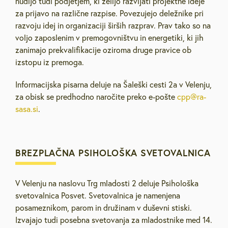
nudijo tudi podjetjem, ki želijo razvijati projektne ideje
za prijavo na različne razpise. Povezujejo deležnike pri
razvoju idej in organizaciji širših razprav. Prav tako so na
voljo zaposlenim v premogovništvu in energetiki, ki jih
zanimajo prekvalifikacije oziroma druge pravice ob
izstopu iz premoga.
Informacijska pisarna deluje na Šaleški cesti 2a v Velenju,
za obisk se predhodno naročite preko e-pošte
cpp@ra-
sasa.si
.
BREZPLAČNA PSIHOLOŠKA SVETOVALNICA
V Velenju na naslovu Trg mladosti 2 deluje Psihološka
svetovalnica Posvet. Svetovalnica je namenjena
posameznikom, parom in družinam v duševni stiski.
Izvajajo tudi posebna svetovanja za mladostnike med 14.