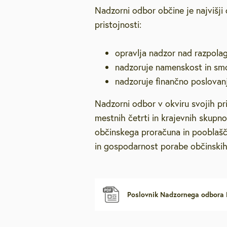
Nadzorni odbor občine je najvišji
Za starejše, u
pristojnosti:
Vpišite iskalni niz
invalide
opravlja nadzor nad razpola
Javna najemn
nadzoruje namenskost in sm
nadzoruje finančno poslovan
Urejanje pros
Nadzorni odbor v okviru svojih pr
mestnih četrti in krajevnih skupno
Varstvo okolja
občinskega proračuna in pooblašč
in gospodarnost porabe občinskih
Mestna blagaj
Družbene deja
Poslovnik Nadzornega odbora 
Zaščita in reš