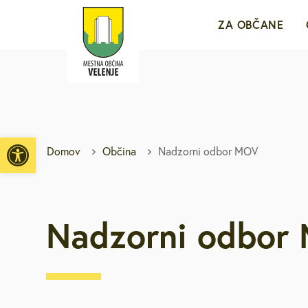
ZA OBČANE
Sporočila za j
e-VLOŽIŠČE
Open toolbar
Domov
Občina
Nadzorni odbor MOV
Javne objave i
Brezplačni jav
Nadzorni odbor
Medobčinsko r
Za mlade in d