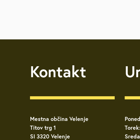
Kontakt
U
Mestna občina Velenje
Poned
Titov trg 1
Torek
SI 3320 Velenje
Sreda