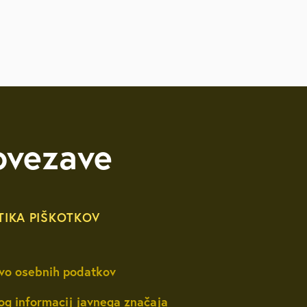
ovezave
TIKA PIŠKOTKOV
vo osebnih podatkov
og informacij javnega značaja