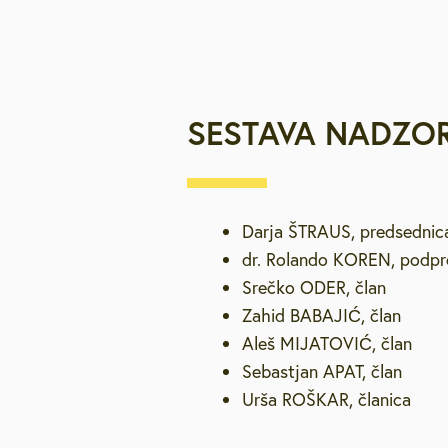
Brezplačna sv
Defibrilatorji
SESTAVA NADZO
Sooblikujmo V
Pozivi k sodel
Darja ŠTRAUS, predsednic
dr. Rolando KOREN, podpr
Volitve v DZ 
Srečko ODER, član
Zahid BABAJIĆ, član
Aleš MIJATOVIĆ, član
Sebastjan APAT, član
Urša ROŠKAR, članica