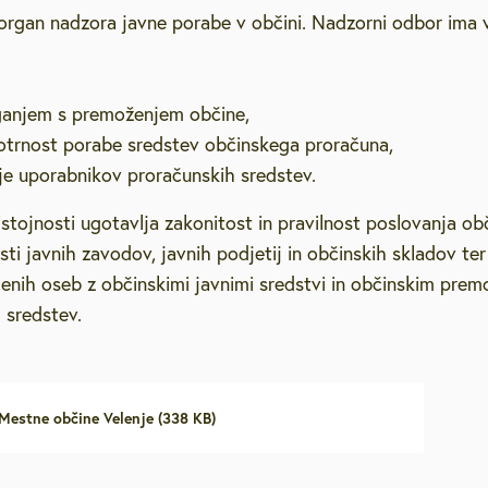
 organ nadzora javne porabe v občini. Nadzorni odbor ima
Kra
pokojence in
Urad za komunalne
Dediščina
Arhiv sej Sveta
Pristojnosti in pooblastila
Kamerat
Obrt
mes
dejavnosti
Vel
ganjem s premoženjem občine,
a stanovanja
Rekreacija
Urad za družbene dejavnosti
Start up
Med
otrnost porabe sredstev občinskega proračuna,
je uporabnikov proračunskih sredstev.
Urad za gospodarski razvoj
tora
Statistika
Veljavni prostorski akti
Pro
in prestrukturiranje
istojnosti ugotavlja zakonitost in pravilnost poslovanja ob
Kat
sti javnih zavodov, javnih podjetij in občinskih skladov t
Zgodovina mesta
Kabinet župana
Občinski prostorski načrt
Splošno
zna
enih oseb z občinskimi javnimi sredstvi in občinskim prem
Cel
 sredstev.
na
Spletna kamera
Služba za notranjo revizijo
Prostorski akti v pripravi
Dejavniki varovanja
him
Skupna občinska uprava
vnosti
Promocijske fotografije
Splošni akti občine
GIS – prostorske karte
Dejavniki pritiska
Kultura
Str
SAŠA regije
Mestne občine Velenje (338 KB)
Odmera komunalnega
evanje
Uradni vestniki MOV
Šport
Obč
prispevka