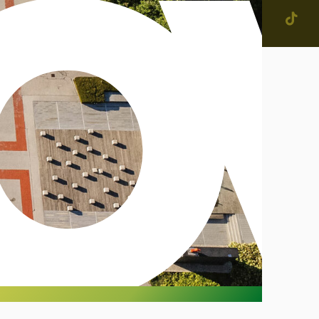
jevne skupnosti in
tne četrti v Mestni občini
enje
narodno sodelovanje
računi
alog informacij javnega
čaja
ostna grafična podoba in
na
ateški in pravni akti
inska priznanja
IŠČI