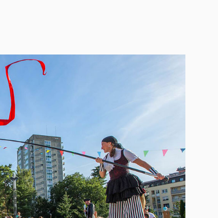
likacije
itve