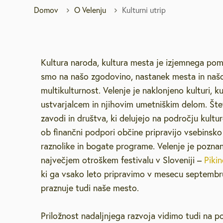
Domov
O Velenju
Kulturni utrip
Brezplačna sv
Defibrilatorji
Kultura naroda, kultura mesta je izjemnega po
smo na našo zgodovino, nastanek mesta in naš
Sooblikujmo V
multikulturnost. Velenje je naklonjeno kulturi, k
ustvarjalcem in njihovim umetniškim delom. Štev
Pozivi k sodel
zavodi in društva, ki delujejo na področju kultur
ob finančni podpori občine pripravijo vsebinsko
Volitve v DZ 
raznolike in bogate programe. Velenje je pozna
največjem otroškem festivalu v Sloveniji –
Pikin
ki ga vsako leto pripravimo v mesecu septembr
praznuje tudi naše mesto.
Priložnost nadaljnjega razvoja vidimo tudi na p