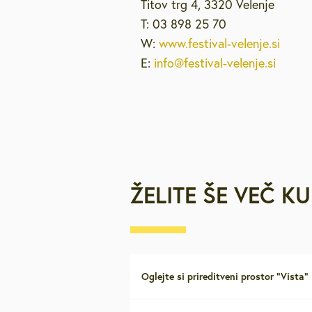
Titov trg 4, 3320 Velenje
T: 03 898 25 70
W:
www.festival-velenje.si
E:
info@festival-velenje.si
ŽELITE ŠE VEČ K
Oglejte si prireditveni prostor "Vista"