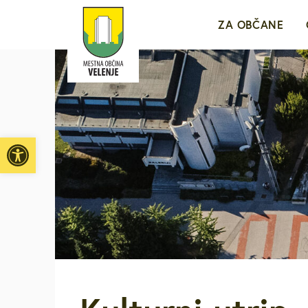
ZA OBČANE
Sporočila za j
e-VLOŽIŠČE
Open toolbar
Javne objave i
Brezplačni jav
Medobčinsko r
Za mlade in d