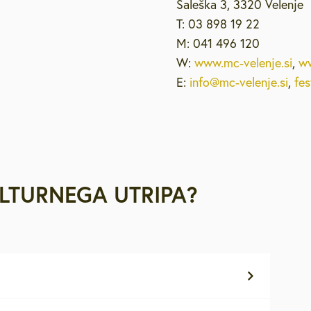
Šaleška 3, 3320 Velenje
T: 03 898 19 22
M: 041 496 120
W:
www.mc-velenje.si
,
ww
E:
info@mc-velenje.si
,
fes
ULTURNEGA UTRIPA?