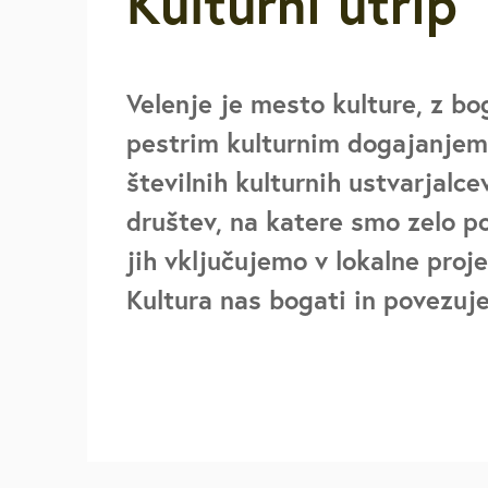
Kulturni utrip
Za starejše, u
invalide
Velenje je mesto kulture, z bo
Javna najemn
pestrim kulturnim dogajanjem
številnih kulturnih ustvarjalce
Urejanje pros
društev, na katere smo zelo p
jih vključujemo v lokalne proje
Varstvo okolja
Kultura nas bogati in povezuje
Mestna blagaj
Družbene deja
Zaščita in reš
Vpišite iskalni niz