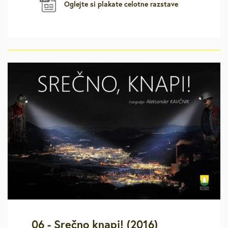
Oglejte si plakate celotne razstave
06 - Srečno knapi! (2016)