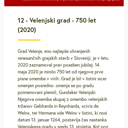
12 - Velenjski grad - 750 let
(2020)
Grad Velenje, eno najlepše ohranjenih
renesančnih grajskih stavb v Sloveniji, je v letu
2020 zaznamoval prav poseben jubilej: 14.
maja 2020 je minilo 750 let od njegove prve
pisne omembe v virih. Grad je bil v listini sicer
omenjen posredno: omenja se po gradu
poimenovani plemič, Gundaker Velenjski.
Njegova omemba skupaj z omembo velenjskih
tržanov Gebharda in Reynharda, »civis de
Weln«, ter Hermana »de Weln« v listini, ki nosi
datum 13. januar 1264, postavlja čas nastanka
Velenjskega gradu v sredo 13. stoletja. Kot prvi