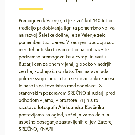
Premogovnik Velenje, ki je z več kot 140-letno
tradicijo pridobivanja lignita pomembno vplival
na razvoj Šaleške doline, je za Velenje zelo
pomemben tudi danes. V zadnjem obdobju sodi
med tehnološko in varnostno najbolj razvite
podzemne premogovnike v Evropi in svetu.
Rudarji dan za dnem v jami, globoko v nedrjih
zemlje, kopljejo črno zlato. Tam narava rada
pokaže svojo moč in tam se rudar lahko zanese
le nase in na tovarištvo med sodelavci. S
stanovskim pozdravom SREČNO si rudarji pred
odhodom v jamo, v prostore, ki jih s to
Aleksandra Kavčnika
razstavo fotografa
postavljamo na ogled, zaželijo varno delo in
uspešno doseganje zastavljenih ciljev. Zatorej
SREČNO, KNAPI!