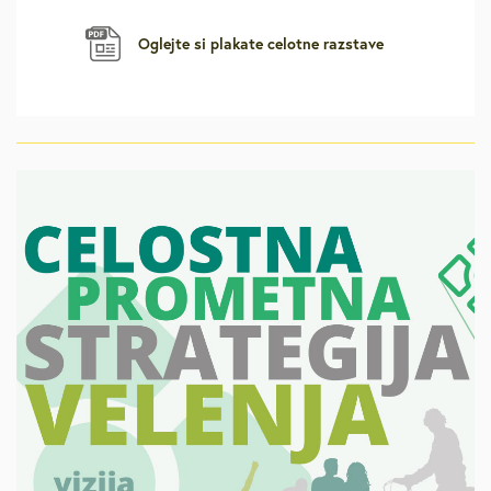
Oglejte si plakate celotne razstave