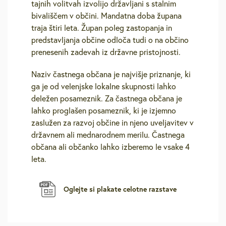
tajnih volitvah izvolijo državljani s stalnim
bivališčem v občini. Mandatna doba župana
traja štiri leta. Župan poleg zastopanja in
predstavljanja občine odloča tudi o na občino
prenesenih zadevah iz državne pristojnosti.
Naziv častnega občana je najvišje priznanje, ki
ga je od velenjske lokalne skupnosti lahko
deležen posameznik. Za častnega občana je
lahko proglašen posameznik, ki je izjemno
zaslužen za razvoj občine in njeno uveljavitev v
državnem ali mednarodnem merilu. Častnega
občana ali občanko lahko izberemo le vsake 4
leta.
Oglejte si plakate celotne razstave