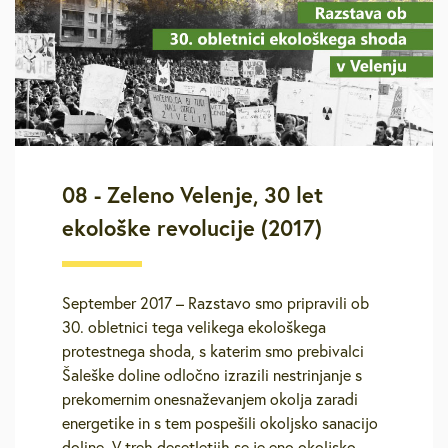
08 - Zeleno Velenje, 30 let
ekološke revolucije (2017)
September 2017 – Razstavo smo pripravili ob
30. obletnici tega velikega ekološkega
protestnega shoda, s katerim smo prebivalci
Šaleške doline odločno izrazili nestrinjanje s
prekomernim onesnaževanjem okolja zaradi
energetike in s tem pospešili okoljsko sanacijo
doline. V treh desetletjih se je eno okoljsko