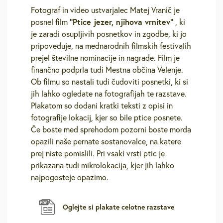
Fotograf in video ustvarjalec Matej Vranič je
“Ptice jezer, njihova vrnitev”
posnel film
, ki
je zaradi osupljivih posnetkov in zgodbe, ki jo
pripoveduje, na mednarodnih filmskih festivalih
prejel številne nominacije in nagrade. Film je
finančno podprla tudi Mestna občina Velenje.
Ob filmu so nastali tudi čudoviti posnetki, ki si
jih lahko ogledate na fotografijah te razstave.
Plakatom so dodani kratki teksti z opisi in
fotografije lokacij, kjer so bile ptice posnete.
Če boste med sprehodom pozorni boste morda
opazili naše pernate sostanovalce, na katere
prej niste pomislili. Pri vsaki vrsti ptic je
prikazana tudi mikrolokacija, kjer jih lahko
najpogosteje opazimo.
Oglejte si plakate celotne razstave