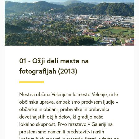
01 - Ožji deli mesta na
fotografijah (2013)
Mestna občina Velenje ni le mesto Velenje, ni le
občinska uprava, ampak smo predvsem ljudje –
občanke in občani, prebivalke in prebivalci
devetnajstih ožjih delov, ki gradijo našo
lokalno skupnost. Prvo razstavo v Galeriji na
prostem smo namenili predstavitvi naših
krajevnih skupnosti in mestnih četrti, odprta pa