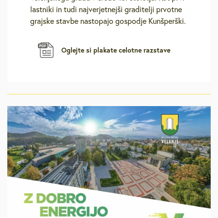
lastniki in tudi najverjetnejši graditelji prvotne
grajske stavbe nastopajo gospodje Kunšperški.
Oglejte si plakate celotne razstave