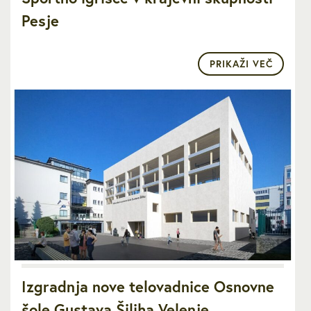
Pesje
PRIKAŽI VEČ
Izgradnja nove telovadnice Osnovne
šole Gustava Šiliha Velenje