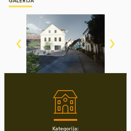
GALERIJA
‹
›
Kategorija: