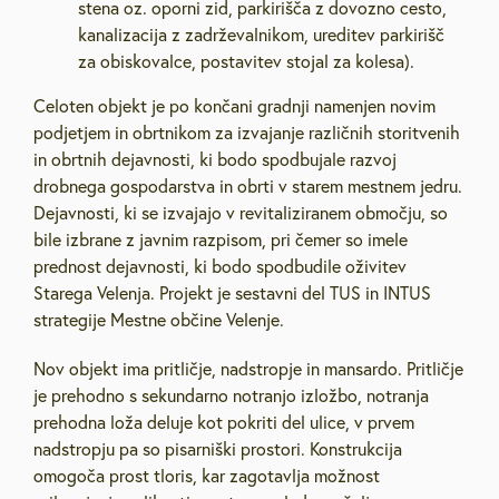
stena oz. oporni zid, parkirišča z dovozno cesto,
kanalizacija z zadrževalnikom, ureditev parkirišč
za obiskovalce, postavitev stojal za kolesa).
Celoten objekt je po končani gradnji namenjen novim
podjetjem in obrtnikom za izvajanje različnih storitvenih
in obrtnih dejavnosti, ki bodo spodbujale razvoj
drobnega gospodarstva in obrti v starem mestnem jedru.
Dejavnosti, ki se izvajajo v revitaliziranem območju, so
bile izbrane z javnim razpisom, pri čemer so imele
prednost dejavnosti, ki bodo spodbudile oživitev
Starega Velenja. Projekt je sestavni del TUS in INTUS
strategije Mestne občine Velenje.
Nov objekt ima pritličje, nadstropje in mansardo. Pritličje
je prehodno s sekundarno notranjo izložbo, notranja
prehodna loža deluje kot pokriti del ulice, v prvem
nadstropju pa so pisarniški prostori. Konstrukcija
omogoča prost tloris, kar zagotavlja možnost