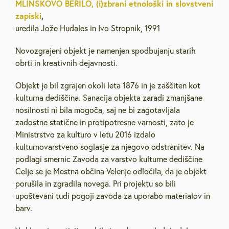
MLINŠKOVO BERILO, (i)zbrani etnološki in slovstveni
zapiski
,
uredila Jože Hudales in Ivo Stropnik, 1991
Novozgrajeni objekt je namenjen spodbujanju starih
obrti in kreativnih dejavnosti.
Objekt je bil zgrajen okoli leta 1876 in je zaščiten kot
kulturna dediščina. Sanacija objekta zaradi zmanjšane
nosilnosti ni bila mogoča, saj ne bi zagotavljala
zadostne statične in protipotresne varnosti, zato je
Ministrstvo za kulturo v letu 2016 izdalo
kulturnovarstveno soglasje za njegovo odstranitev. Na
podlagi smernic Zavoda za varstvo kulturne dediščine
Celje se je Mestna občina Velenje odločila, da je objekt
porušila in zgradila novega. Pri projektu so bili
upoštevani tudi pogoji zavoda za uporabo materialov in
barv.