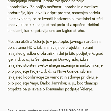
prilagajanja velikosti prostorov glede na želje
uporabnikov. Za boljšo možnost uporabe in osvetlitev
podstrešja, kjer je velik odprt prostor, namenjen sodelu
in delavnicam, so se izvedli horizontalni svetlobni strešni
pasovi, ki so z zunanje strani prekriti z opečno rdečimi
lamelami, kar zagotavlja enoten izgled strehe.
Mestna občina Velenje je v postopku javnega naročanja
po sistemu FIDIC izbrala izvajalce projekta. Izbrani
izvajalec gradbeno-obrtniških del je bilo podjetje Kograd
Igem, d. o. o., iz Šentjanža pri Dravogradu, izbrani
izvajalec storitev svetovalnega inženirja in nadzornika je
bilo podjetje Projekt, d. d., iz Nove Gorice, izbrani
izvajalec koordinacije za varnost in zdravje pri delu je
bilo podjetje Varja, Darko Jamnikar, s. p., koordinacijo
projekta pa je izvajalo Komunalno podjetje Velenje.
Realizirana vrednost projekta: 1.388.280,21 EUR