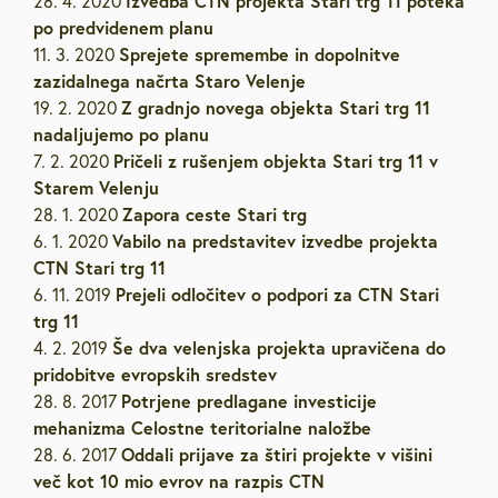
Izvedba CTN projekta Stari trg 11 poteka
28. 4. 2020
po predvidenem planu
Sprejete spremembe in dopolnitve
11. 3. 2020
zazidalnega načrta Staro Velenje
Z gradnjo novega objekta Stari trg 11
19. 2. 2020
nadaljujemo po planu
Pričeli z rušenjem objekta Stari trg 11 v
7. 2. 2020
Starem Velenju
Zapora ceste Stari trg
28. 1. 2020
Vabilo na predstavitev izvedbe projekta
6. 1. 2020
CTN Stari trg 11
Prejeli odločitev o podpori za CTN Stari
6. 11. 2019
trg 11
Še dva velenjska projekta upravičena do
4. 2. 2019
pridobitve evropskih sredstev
Potrjene predlagane investicije
28. 8. 2017
mehanizma Celostne teritorialne naložbe
Oddali prijave za štiri projekte v višini
28. 6. 2017
več kot 10 mio evrov na razpis CTN