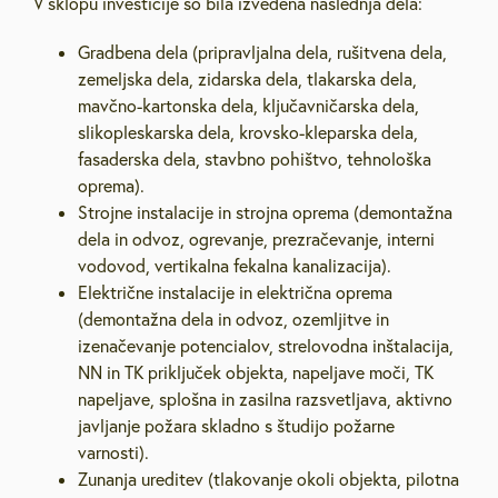
V sklopu investicije so bila izvedena naslednja dela:
Gradbena dela (pripravljalna dela, rušitvena dela,
zemeljska dela, zidarska dela, tlakarska dela,
mavčno-kartonska dela, ključavničarska dela,
slikopleskarska dela, krovsko-kleparska dela,
fasaderska dela, stavbno pohištvo, tehnološka
oprema).
Strojne instalacije in strojna oprema (demontažna
dela in odvoz, ogrevanje, prezračevanje, interni
vodovod, vertikalna fekalna kanalizacija).
Električne instalacije in električna oprema
(demontažna dela in odvoz, ozemljitve in
izenačevanje potencialov, strelovodna inštalacija,
NN in TK priključek objekta, napeljave moči, TK
napeljave, splošna in zasilna razsvetljava, aktivno
javljanje požara skladno s študijo požarne
varnosti).
Zunanja ureditev (tlakovanje okoli objekta, pilotna