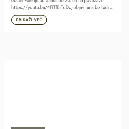
občini Velenje bo danes ob 20. uri na povezavi
https://youtu.be/4FlTfBiTdDc, objavljena bo tudi ...
PRIKAŽI VEČ