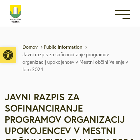
Open toolbar
Domov
Public information
Javni razpis za sofinanciranje programov
organizacij upokojencev v Mestni občini Velenje v
letu 2024
JAVNI RAZPIS ZA
SOFINANCIRANJE
PROGRAMOV ORGANIZACIJ
UPOKOJENCEV V MESTNI