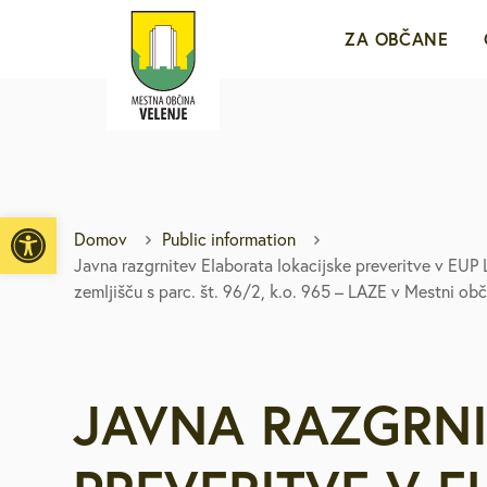
ZA OBČANE
Sporočila za j
e-VLOŽIŠČE
Open toolbar
Domov
Public information
Javna razgrnitev Elaborata lokacijske preveritve v EUP 
Javne objave i
zemljišču s parc. št. 96/2, k.o. 965 – LAZE v Mestni obči
Brezplačni jav
JAVNA RAZGRNI
Medobčinsko r
Za mlade in d