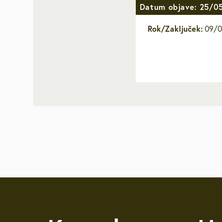
Datum objave: 25/0
Brezplačna sv
Rok/Zaključek:
09/0
Defibrilatorji
Sooblikujmo V
Pozivi k sodel
Volitve v DZ 