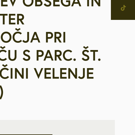
TEV OBSEGA IN
jevne skupnosti in
IŠČI
TER
tne četrti v Mestni občini
enje
OČJA PRI
narodno sodelovanje
U S PARC. ŠT.
računi
BČINI VELENJE
alog informacij javnega
čaja
)
ostna grafična podoba in
na
ateški in pravni akti
inska priznanja