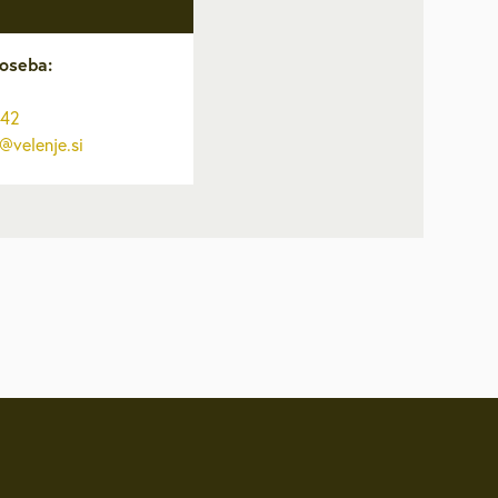
likacije
oseba:
itve
642
r@velenje.si