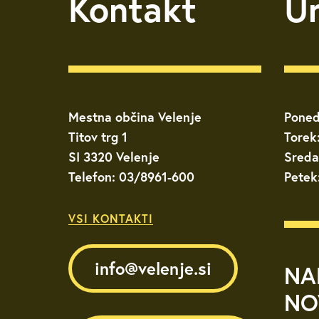
Kontakt
U
Mestna občina Velenje
Poned
Titov trg 1
Torek
SI 3320 Velenje
Sreda
Telefon: 03/8961-600
Petek
VSI KONTAKTI
info@velenje.si
NA
NO