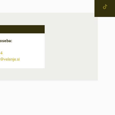
IŠČI
jevne skupnosti in
tne četrti v Mestni občini
enje
narodno sodelovanje
oseba:
računi
34
alog informacij javnega
c@velenje.si
čaja
ostna grafična podoba in
na
ateški in pravni akti
inska priznanja