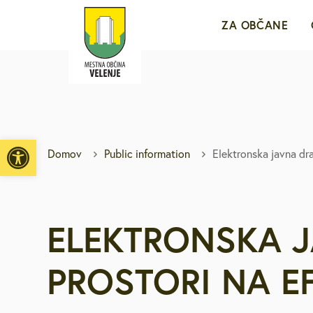
ZA OBČANE
Sporočila za j
e-VLOŽIŠČE
Open toolbar
Domov
Public information
Elektronska javna dra
Javne objave i
Brezplačni jav
ELEKTRONSKA J
Medobčinsko r
PROSTORI NA EF
Za mlade in d
Vpišite iskalni niz