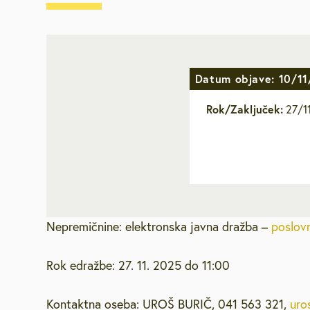
Za starejše, u
invalide
Javna najemn
Datum objave: 10/1
Rok/Zaključek:
27/1
Urejanje pros
Varstvo okolja
Mestna blagaj
Nepremičnine: elektronska javna dražba –
poslovn
Družbene deja
Rok edražbe: 27. 11. 2025 do 11:00
Zaščita in reš
Kontaktna oseba: UROŠ BURIČ, 041 563 321,
uro