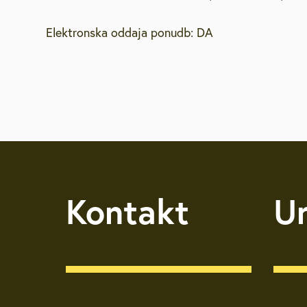
Brezplačna sv
Elektronska oddaja ponudb: DA
Defibrilatorji
Sooblikujmo V
Pozivi k sodel
Volitve v DZ 
Kontakt
U