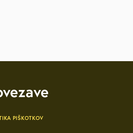
likacije
itve
ovezave
TIKA PIŠKOTKOV