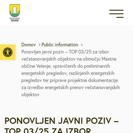
Open toolbar
Domov
Public information
Ponovljen javni poziv – TOP 03/25 za izbor
večstanovanjskih objektov na območju Mestne
občine Velenje, upravičenih do preliminarnih
energetskih pregledov, razširjenih energetskih
pregledov ter priprave projektne dokumentacije
za izvedbo energetskih prenov večstanovanjskih
objektov
PONOVLJEN JAVNI POZIV –
TOP 03/25 ZA IZBOR