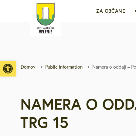
ZA OBČANE
Sporočila za j
e-VLOŽIŠČE
Open toolbar
Domov
Public information
Namera o oddaji – Pos
Javne objave i
Brezplačni jav
NAMERA O ODDA
Medobčinsko r
TRG 15
Za mlade in d