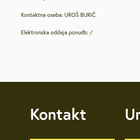
Brezplačna sv
Kontaktna oseba: UROŠ BURIČ
Defibrilatorji
Elektronska oddaja ponudb: /
Sooblikujmo V
Pozivi k sodel
Volitve v DZ 
Kontakt
U