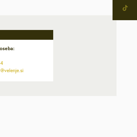
IŠČI
jevne skupnosti in
tne četrti v Mestni občini
enje
narodno sodelovanje
oseba:
računi
34
alog informacij javnega
c@velenje.si
čaja
ostna grafična podoba in
na
ateški in pravni akti
inska priznanja