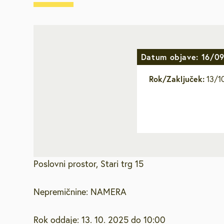
Vpišite iskalni niz
Za starejše, u
invalide
Javna najemn
Datum objave: 16/0
Rok/Zaključek:
13/1
Urejanje pros
Varstvo okolja
Mestna blagaj
Poslovni prostor, Stari trg 15
Družbene deja
Nepremičnine: NAMERA
Zaščita in reš
Rok oddaje: 13. 10. 2025 do 10:00