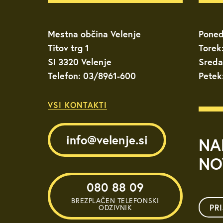
Mestna občina Velenje
Poned
Titov trg 1
Torek
SI 3320 Velenje
Sreda
Telefon: 03/8961-600
Petek
VSI KONTAKTI
info@velenje.si
NA
NO
080 88 09
BREZPLAČEN TELEFONSKI
PR
ODZIVNIK