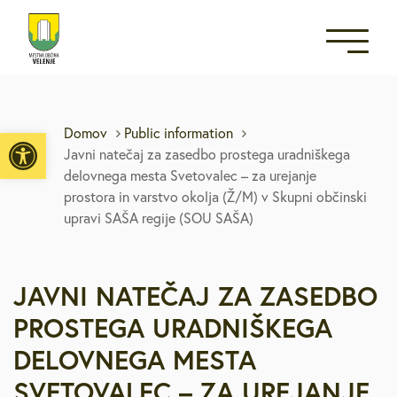
Open toolbar
Domov
Public information
Javni natečaj za zasedbo prostega uradniškega
delovnega mesta Svetovalec – za urejanje
prostora in varstvo okolja (Ž/M) v Skupni občinski
upravi SAŠA regije (SOU SAŠA)
JAVNI NATEČAJ ZA ZASEDBO
PROSTEGA URADNIŠKEGA
DELOVNEGA MESTA
SVETOVALEC – ZA UREJANJE