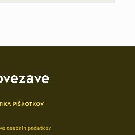
likacije
itve
ovezave
TIKA PIŠKOTKOV
vo osebnih podatkov