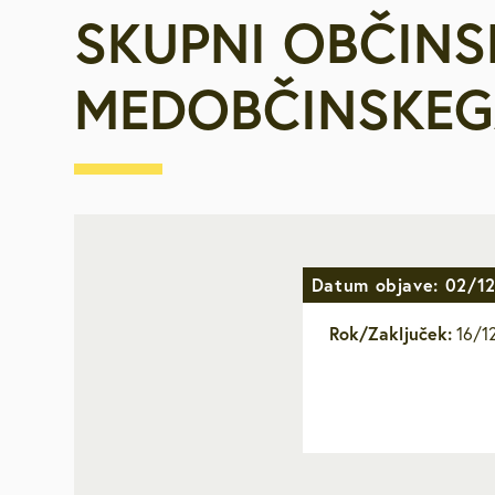
SKUPNI OBČINSK
Za starejše, u
invalide
MEDOBČINSKEG
Javna najemn
Urejanje pros
Varstvo okolja
Datum objave: 02/1
Mestna blagaj
Rok/Zaključek:
16/1
Družbene deja
Zaščita in reš