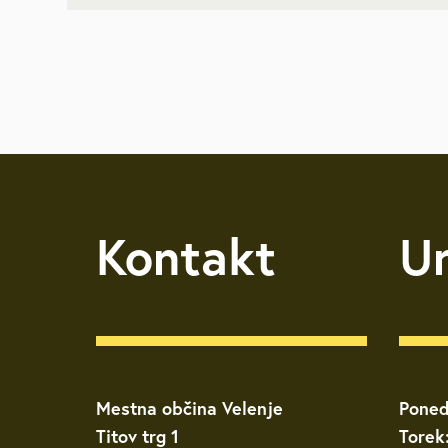
Brezplačna sv
Defibrilatorji
Sooblikujmo V
Pozivi k sodel
Kontakt
U
Volitve v DZ 
Mestna občina Velenje
Poned
Titov trg 1
Torek