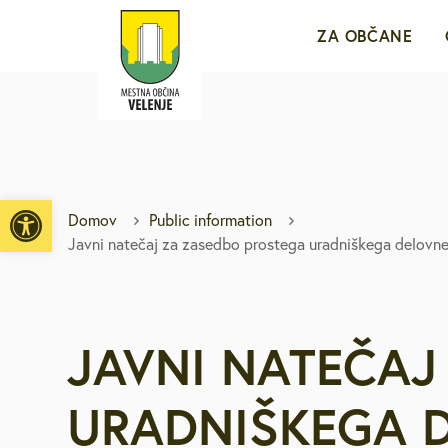
ZA OBČANE
Sporočila za j
e-VLOŽIŠČE
Open toolbar
Domov
Public information
Javni natečaj za zasedbo prostega uradniškega delovne
Javne objave i
Brezplačni jav
JAVNI NATEČAJ
Medobčinsko r
URADNIŠKEGA 
Vpišite iskalni niz
Za mlade in d