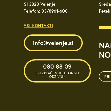
SI 3320 Velenje
Sreda
Telefon: 03/8961-600
Petek
VSI KONTAKTI
info@velenje.si
NA
NO
080 88 09
BREZPLAČEN TELEFONSKI
PR
ODZIVNIK