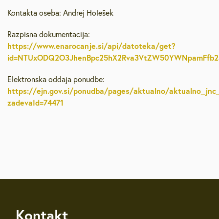
Kontakta oseba: Andrej Holešek
Razpisna dokumentacija:
https://www.enarocanje.si/api/datoteka/get?
id=NTUxODQ2O3JhenBpc25hX2Rva3VtZW50YWNpamFfb2
Elektronska oddaja ponudbe:
https://ejn.gov.si/ponudba/pages/aktualno/aktualno_jnc
zadevaId=74471
Kontakt