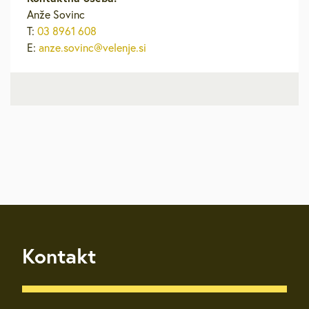
Anže Sovinc
T:
03 8961 608
E:
anze.sovinc@velenje.si
Kontakt