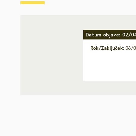
Za starejše, u
invalide
Javna najemn
Datum objave: 02/0
Rok/Zaključek:
06/0
Urejanje pros
Varstvo okolja
Mestna blagaj
Družbene deja
Zaščita in reš