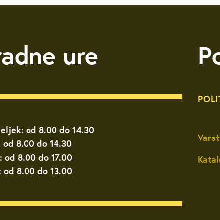
etovanja
Strateški dokumenti
Galerija na prostem
Lokacijske preveritve
Vzgoja in izobraževanje
Pravno svetovanje
Pub
Podnebno energetsko
radne ure
P
, slušne zanke
Varstvo osebnih podatkov
Natečaji
Zdravstvo in sociala
Vol
svetovanje
elenje
Podjetniško svetovanje
POLI
Svetovanje o pravičnem
ovanju
prehodu
eljek: od 8.00 do 14.30
Brezplačna psihološka
2026
Varst
svetovalnica
: od 8.00 do 14.30
: od 8.00 do 17.00
Katal
: od 8.00 do 13.00