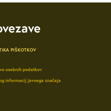
likacije
ovezave
itve
TIKA PIŠKOTKOV
vo osebnih podatkov
og informacij javnega značaja