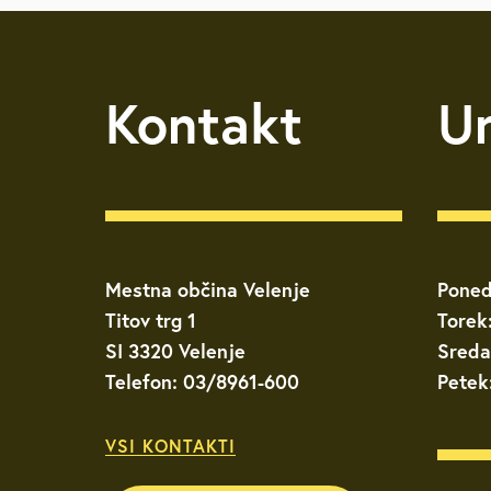
Brezplačna sv
Kontakt
U
Defibrilatorji
Sooblikujmo V
Pozivi k sodel
Mestna občina Velenje
Poned
Volitve v DZ 
Titov trg 1
Torek
SI 3320 Velenje
Sreda
Telefon: 03/8961-600
Petek
VSI KONTAKTI