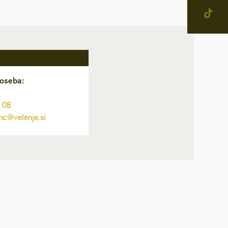
jevne skupnosti in
tne četrti v Mestni občini
enje
narodno sodelovanje
oseba:
računi
c
 08
alog informacij javnega
nc@velenje.si
čaja
ostna grafična podoba in
na
ateški in pravni akti
inska priznanja