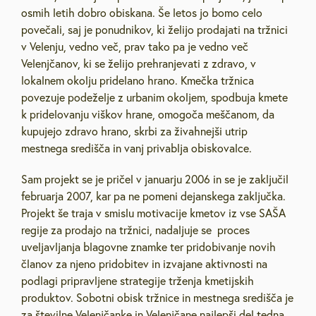
osmih letih dobro obiskana. Še letos jo bomo celo
povečali, saj je ponudnikov, ki želijo prodajati na tržnici
v Velenju, vedno več, prav tako pa je vedno več
Velenjčanov, ki se želijo prehranjevati z zdravo, v
lokalnem okolju pridelano hrano. Kmečka tržnica
povezuje podeželje z urbanim okoljem, spodbuja kmete
k pridelovanju viškov hrane, omogoča meščanom, da
kupujejo zdravo hrano, skrbi za živahnejši utrip
mestnega središča in vanj privablja obiskovalce.
Sam projekt se je pričel v januarju 2006 in se je zaključil
februarja 2007, kar pa ne pomeni dejanskega zaključka.
Projekt še traja v smislu motivacije kmetov iz vse SAŠA
regije za prodajo na tržnici, nadaljuje se proces
uveljavljanja blagovne znamke ter pridobivanje novih
članov za njeno pridobitev in izvajane aktivnosti na
podlagi pripravljene strategije trženja kmetijskih
produktov. Sobotni obisk tržnice in mestnega središča je
za številne Velenjčanke in Velenjčane najlepši del tedna.