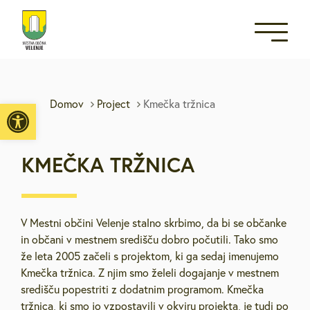
Open toolbar
Domov
Project
Kmečka tržnica
KMEČKA TRŽNICA
V Mestni občini Velenje stalno skrbimo, da bi se občanke
in občani v mestnem središču dobro počutili. Tako smo
že leta 2005 začeli s projektom, ki ga sedaj imenujemo
Kmečka tržnica. Z njim smo želeli dogajanje v mestnem
središču popestriti z dodatnim programom. Kmečka
tržnica, ki smo jo vzpostavili v okviru projekta, je tudi po