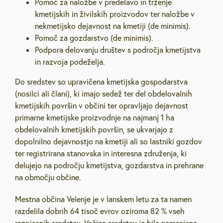
Pomoč za naložbe v predelavo in trženje
kmetijskih in živilskih proizvodov ter naložbe v
nekmetijsko dejavnost na kmetiji (de minimis).
Pomoč za gozdarstvo (de minimis).
Podpora delovanju društev s področja kmetijstva
in razvoja podeželja.
Do sredstev so upravičena kmetijska gospodarstva
(nosilci ali člani), ki imajo sedež ter del obdelovalnih
kmetijskih površin v občini ter opravljajo dejavnost
primarne kmetijske proizvodnje na najmanj 1 ha
obdelovalnih kmetijskih površin, se ukvarjajo z
dopolnilno dejavnostjo na kmetiji ali so lastniki gozdov
ter registrirana stanovska in interesna združenja, ki
delujejo na področju kmetijstva, gozdarstva in prehrane
na območju občine.
Mestna občina Velenje je v lanskem letu za ta namen
razdelila dobrih 64 tisoč evrov oziroma 82 % vseh