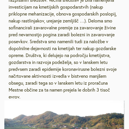
razpisanih sredstev. Večina sredstev je bila namenjena
investicijam na kmetijskih gospodarstvih (nakup
priklopne mehanizacije, obnova gospodarskih poslopij,
nakup rastlinjakov, urejanje zemljišč …). Deloma smo
sofinancirali zavarovalne premije za zavarovanje živine
pred nevarnostjo pogina zaradi bolezni in zavarovanje
posevkov. Sredstva smo namenili tudi za naložbe v
dopolnilne dejavnosti na kmetijah ter nakup gozdarske
opreme. Društva, ki delujejo na področju kmetijstva,
gozdarstva in razvoja podeželja, so v lanskem letu
predvsem zaradi epidemije koronavirusne bolezni svoje
načrtovane aktivnosti izvedla v bistveno manjšem
obsegu, zaradi tega so v lanskem letu iz proračuna
Mestne občine za ta namen prejela le dobrih 3 tisoč
evrov.