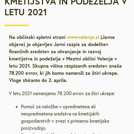
KMETIJSTVA IN PODEŽELJA V
LETU 2021
Na občinski spletni strani
www.velenje.si
(Javne
objave) je objavljen Javni razpis za dodelitev
finančnih sredstev za ohranjanje in razvoj
kmetijstva in podeželja v Mestni občini Velenje v
letu 2021. Skupna višina razpisanih sredstev znaša
78.200 evrov, ki jih bomo namenili za štiri ukrepe.
Vloge zbiramo do 2. aprila.
V letu 2021 namenjamo 78.200 evrov za štiri ukrepe:
Pomoč za naložbe v opredmetena ali
neopredmetena sredstva na kmetijskih
gospodarstvih v zvezi s primarno kmetijsko
proizvodnjo.