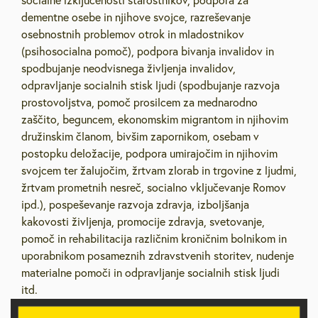
socialne izključenosti starostnikov, podpora za
dementne osebe in njihove svojce, razreševanje
osebnostnih problemov otrok in mladostnikov
(psihosocialna pomoč), podpora bivanja invalidov in
spodbujanje neodvisnega življenja invalidov,
odpravljanje socialnih stisk ljudi (spodbujanje razvoja
prostovoljstva, pomoč prosilcem za mednarodno
zaščito, beguncem, ekonomskim migrantom in njihovim
družinskim članom, bivšim zapornikom, osebam v
postopku deložacije, podpora umirajočim in njihovim
svojcem ter žalujočim, žrtvam zlorab in trgovine z ljudmi,
žrtvam prometnih nesreč, socialno vključevanje Romov
ipd.), pospeševanje razvoja zdravja, izboljšanja
kakovosti življenja, promocije zdravja, svetovanje,
pomoč in rehabilitacija različnim kroničnim bolnikom in
uporabnikom posameznih zdravstvenih storitev, nudenje
materialne pomoči in odpravljanje socialnih stisk ljudi
itd.