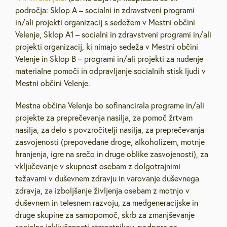
področja: Sklop A – socialni in zdravstveni programi
in/ali projekti organizacij s sedežem v Mestni občini
Velenje, Sklop A1 – socialni in zdravstveni programi in/ali
projekti organizacij, ki nimajo sedeža v Mestni občini
Velenje in Sklop B – programi in/ali projekti za nudenje
materialne pomoči in odpravljanje socialnih stisk ljudi v
Mestni občini Velenje.
Mestna občina Velenje bo sofinancirala programe in/ali
projekte za preprečevanja nasilja, za pomoč žrtvam
nasilja, za delo s povzročitelji nasilja, za preprečevanja
zasvojenosti (prepovedane droge, alkoholizem, motnje
hranjenja, igre na srečo in druge oblike zasvojenosti), za
vključevanje v skupnost osebam z dolgotrajnimi
težavami v duševnem zdravju in varovanje duševnega
zdravja, za izboljšanje življenja osebam z motnjo v
duševnem in telesnem razvoju, za medgeneracijske in
druge skupine za samopomoč, skrb za zmanjševanje