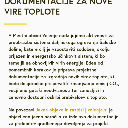
DOKUMENTACIJE ZA NOVE
VIRE TOPLOTE
V Mestni občini Velenje nadaljujemo aktivnosti za
preobrazbo sistema daljinskega ogrevanja Šaleške
doline, katere cilj je vzpostaviti sodoben, okolju
prijazen in energetsko učinkovit sistem, ki bo
temeljil na obnovljivih virih energije. Eden od
pomembnih korakov je priprava projektne
dokumentacije za izgradnjo novih virov toplote, ki
bodo dolgoročno prispevali k zmanjšanju emisij CO₂,
večji energetski neodvisnosti ter zanesljivi in
cenovno dostopni oskrbi prebivalcev s toploto.
Na povezavi
Javne objave in razpisi | velenje.si
je
objavljeno javno naročilo za izdelavo dokumentacije
za pridobitev gradbenega dovoljenja za projekt