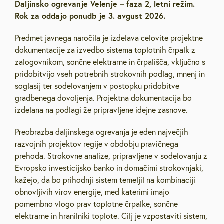
Daljinsko ogrevanje Velenje – faza 2, letni režim.
Rok za oddajo ponudb je 3. avgust 2026.
Predmet javnega naročila je izdelava celovite projektne
dokumentacije za izvedbo sistema toplotnih črpalk z
zalogovnikom, sončne elektrarne in črpališča, vključno s
pridobitvijo vseh potrebnih strokovnih podlag, mnenj in
soglasij ter sodelovanjem v postopku pridobitve
gradbenega dovoljenja. Projektna dokumentacija bo
izdelana na podlagi že pripravljene idejne zasnove.
Preobrazba daljinskega ogrevanja je eden največjih
razvojnih projektov regije v obdobju pravičnega
prehoda. Strokovne analize, pripravljene v sodelovanju z
Evropsko investicijsko banko in domačimi strokovnjaki,
kažejo, da bo prihodnji sistem temeljil na kombinaciji
obnovljivih virov energije, med katerimi imajo
pomembno vlogo prav toplotne črpalke, sončne
elektrarne in hranilniki toplote. Cilj je vzpostaviti sistem,