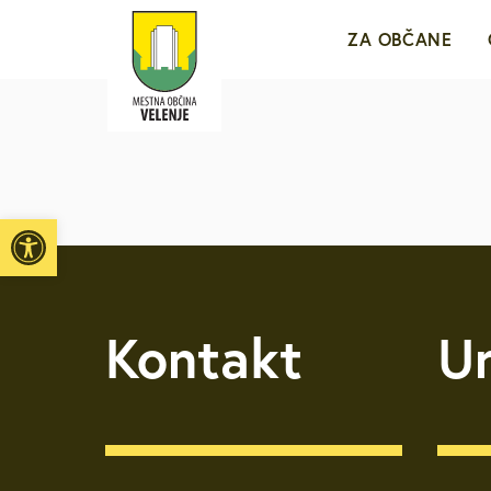
ZA OBČANE
Sporočila za j
e-VLOŽIŠČE
Open toolbar
Javne objave i
Vpišite iskalni niz
Kontakt
U
Brezplačni jav
Medobčinsko r
Za mlade in d