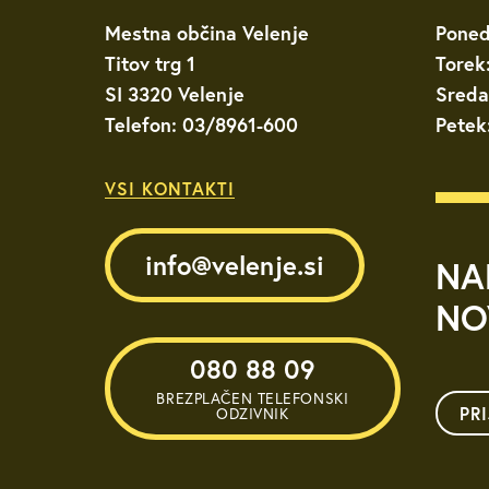
Mestna občina Velenje
Poned
Za starejše, u
Titov trg 1
Torek
invalide
SI 3320 Velenje
Sreda
Telefon: 03/8961-600
Javna najemn
Petek
VSI KONTAKTI
Urejanje pros
Varstvo okolja
info@velenje.si
NA
NO
Mestna blagaj
080 88 09
Družbene deja
BREZPLAČEN TELEFONSKI
PR
ODZIVNIK
Zaščita in reš