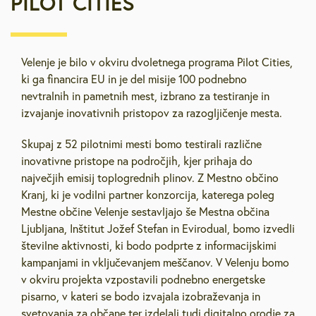
PILOT CITIES
Velenje je bilo v okviru dvoletnega programa Pilot Cities,
ki ga financira EU in je del misije 100 podnebno
nevtralnih in pametnih mest, izbrano za testiranje in
izvajanje inovativnih pristopov za razogljičenje mesta.
Skupaj z 52 pilotnimi mesti bomo testirali različne
inovativne pristope na področjih, kjer prihaja do
največjih emisij toplogrednih plinov. Z Mestno občino
Kranj, ki je vodilni partner konzorcija, katerega poleg
Mestne občine Velenje sestavljajo še Mestna občina
Ljubljana, Inštitut Jožef Stefan in Evirodual, bomo izvedli
številne aktivnosti, ki bodo podprte z informacijskimi
kampanjami in vključevanjem meščanov. V Velenju bomo
v okviru projekta vzpostavili podnebno energetske
pisarno, v kateri se bodo izvajala izobraževanja in
svetovanja za občane ter izdelali tudi digitalno orodje za