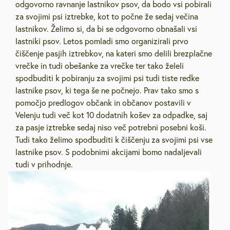
odgovorno ravnanje lastnikov psov, da bodo vsi pobirali
za svojimi psi iztrebke, kot to počne že sedaj večina
lastnikov. Želimo si, da bi se odgovorno obnašali vsi
lastniki psov. Letos pomladi smo organizirali prvo
čiščenje pasjih iztrebkov, na kateri smo delili brezplačne
vrečke in tudi obešanke za vrečke ter tako želeli
spodbuditi k pobiranju za svojimi psi tudi tiste redke
lastnike psov, ki tega še ne počnejo. Prav tako smo s
pomočjo predlogov občank in občanov postavili v
Velenju tudi več kot 10 dodatnih košev za odpadke, saj
za pasje iztrebke sedaj niso več potrebni posebni koši.
Tudi tako želimo spodbuditi k čiščenju za svojimi psi vse
lastnike psov. S podobnimi akcijami bomo nadaljevali
tudi v prihodnje.