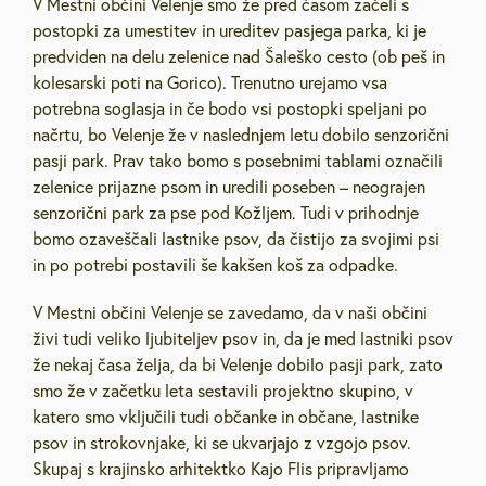
V Mestni občini Velenje smo že pred časom začeli s
postopki za umestitev in ureditev pasjega parka, ki je
predviden na delu zelenice nad Šaleško cesto (ob peš in
kolesarski poti na Gorico). Trenutno urejamo vsa
potrebna soglasja in če bodo vsi postopki speljani po
načrtu, bo Velenje že v naslednjem letu dobilo senzorični
pasji park. Prav tako bomo s posebnimi tablami označili
zelenice prijazne psom in uredili poseben – neograjen
senzorični park za pse pod Kožljem. Tudi v prihodnje
bomo ozaveščali lastnike psov, da čistijo za svojimi psi
in po potrebi postavili še kakšen koš za odpadke.
V Mestni občini Velenje se zavedamo, da v naši občini
živi tudi veliko ljubiteljev psov in, da je med lastniki psov
že nekaj časa želja, da bi Velenje dobilo pasji park, zato
smo že v začetku leta sestavili projektno skupino, v
katero smo vključili tudi občanke in občane, lastnike
psov in strokovnjake, ki se ukvarjajo z vzgojo psov.
Skupaj s krajinsko arhitektko Kajo Flis pripravljamo