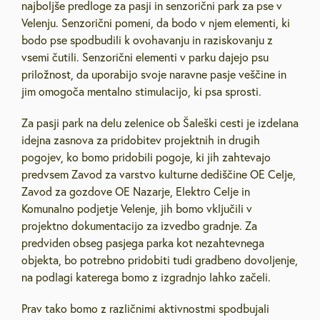
najboljše predloge za pasji in senzorični park za pse v
Velenju. Senzorični pomeni, da bodo v njem elementi, ki
bodo pse spodbudili k ovohavanju in raziskovanju z
vsemi čutili. Senzorični elementi v parku dajejo psu
priložnost, da uporabijo svoje naravne pasje veščine in
jim omogoča mentalno stimulacijo, ki psa sprosti.
Za pasji park na delu zelenice ob Šaleški cesti je izdelana
idejna zasnova za pridobitev projektnih in drugih
pogojev, ko bomo pridobili pogoje, ki jih zahtevajo
predvsem Zavod za varstvo kulturne dediščine OE Celje,
Zavod za gozdove OE Nazarje, Elektro Celje in
Komunalno podjetje Velenje, jih bomo vključili v
projektno dokumentacijo za izvedbo gradnje. Za
predviden obseg pasjega parka kot nezahtevnega
objekta, bo potrebno pridobiti tudi gradbeno dovoljenje,
na podlagi katerega bomo z izgradnjo lahko začeli.
Prav tako bomo z različnimi aktivnostmi spodbujali