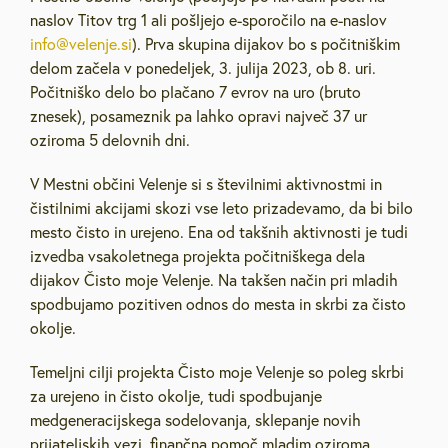
naslov Titov trg 1 ali pošljejo e-sporočilo na e-naslov
info@velenje.si
). Prva skupina dijakov bo s počitniškim
delom začela v ponedeljek, 3. julija 2023, ob 8. uri.
Počitniško delo bo plačano 7 evrov na uro (bruto
znesek), posameznik pa lahko opravi največ 37 ur
oziroma 5 delovnih dni.
V Mestni občini Velenje si s številnimi aktivnostmi in
čistilnimi akcijami skozi vse leto prizadevamo, da bi bilo
mesto čisto in urejeno. Ena od takšnih aktivnosti je tudi
izvedba vsakoletnega projekta počitniškega dela
dijakov Čisto moje Velenje. Na takšen način pri mladih
spodbujamo pozitiven odnos do mesta in skrbi za čisto
okolje.
Temeljni cilji projekta Čisto moje Velenje so poleg skrbi
za urejeno in čisto okolje, tudi spodbujanje
medgeneracijskega sodelovanja, sklepanje novih
prijateljskih vezi, finančna pomoč mladim oziroma