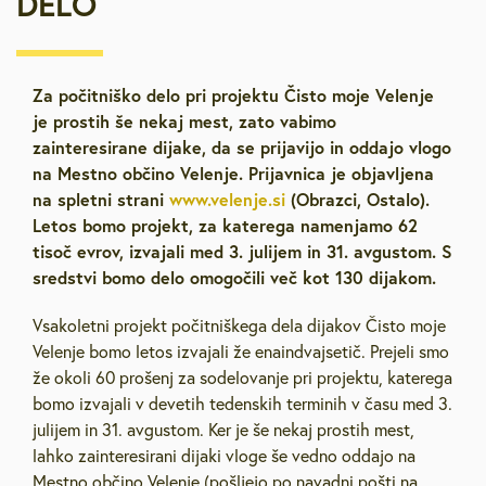
DELO
Za počitniško delo pri projektu Čisto moje Velenje
je prostih še nekaj mest, zato vabimo
zainteresirane dijake, da se prijavijo in oddajo vlogo
na Mestno občino Velenje. Prijavnica je objavljena
na spletni strani
www.velenje.si
(Obrazci, Ostalo).
Letos bomo projekt, za katerega namenjamo 62
tisoč evrov, izvajali med 3. julijem in 31. avgustom. S
sredstvi bomo delo omogočili več kot 130 dijakom.
Vsakoletni projekt počitniškega dela dijakov Čisto moje
Velenje bomo letos izvajali že enaindvajsetič. Prejeli smo
že okoli 60 prošenj za sodelovanje pri projektu, katerega
bomo izvajali v devetih tedenskih terminih v času med 3.
julijem in 31. avgustom. Ker je še nekaj prostih mest,
lahko zainteresirani dijaki vloge še vedno oddajo na
Mestno občino Velenje (pošljejo po navadni pošti na