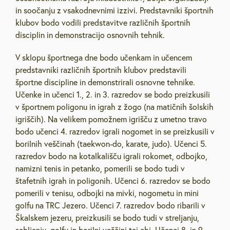
in soočanju z vsakodnevnimi izzivi. Predstavniki športnih
klubov bodo vodili predstavitve različnih športnih
disciplin in demonstracijo osnovnih tehnik.
V sklopu športnega dne bodo učenkam in učencem
predstavniki različnih športnih klubov predstavili
športne discipline in demonstrirali osnovne tehnike.
Učenke in učenci 1., 2. in 3. razredov se bodo preizkusili
v športnem poligonu in igrah z žogo (na matičnih šolskih
igriščih). Na velikem pomožnem igrišču z umetno travo
bodo učenci 4. razredov igrali nogomet in se preizkusili v
borilnih veščinah (taekwon-do, karate, judo). Učenci 5.
razredov bodo na kotalkališču igrali rokomet, odbojko,
namizni tenis in petanko, pomerili se bodo tudi v
štafetnih igrah in poligonih. Učenci 6. razredov se bodo
pomerili v tenisu, odbojki na mivki, nogometu in mini
golfu na TRC Jezero. Učenci 7. razredov bodo ribarili v
Škalskem jezeru, preizkusili se bodo tudi v streljanju,