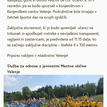
sabljanju, golfu in borilni veščini tai chi. Učenci 8. in 9.
razredov pa se bodo spoznali s konjeništvom v
Konjeniškem centru Velenje. Podružnične šole izvajajo v
četrtek športni dan na svojih igriščih.
Zaključna slovesnost, ki jo bodo spremljali učenci na
tribunah in spodbujali vrstnike z navijaškimi transparenti,
ragljami in zastavicami, je predvidena od 11.15 dalje, ko
se začnejo zaključne discipline – štafete 4 x 100 metrov.
Prijazno vabljeni v mladostno Velenje!
Služba za odnose z javnostmi Mestne občine
Velenje