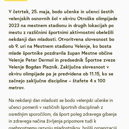
V četrtek, 25. maja, bodo učenke in učenci šestih
velenjskih osnovnih šol v okviru Otroške olimpijade
2023 na mestnem stadionu in drugih lokacijah po
mestu z različnimi športnimi aktivnostmi obeležili
nekdanji dan mladosti. Otvoritvena slovesnost bo
ob 9. uri na Mestnem stadionu Velenje, ko bosta
mlade športnike pozdravila župan Mestne občine
Velenje Peter Dermol in predsednik Športne zveze
Velenje Bogdan Plaznik. Zaključna slovesnost v
okviru olimpijade pa je predvidena ob 11.15, ko se
začnejo zaključne discipline – štafete 4 x 100
metrov.
Na nekdanji dan mladosti se bodo velenjski učenke in
učenci pomerili v različnih športnih disciplinah z
osrednjim sporočilom, da šport poleg zdravega gibanja
in zdravega načina življenja pripomore tudi k
osebnostnemu razvoju mladostnikov, boljši organizaciji