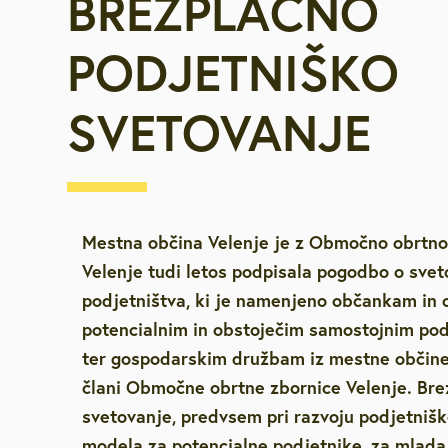
BREZPLAČNO
Za starejše, u
PODJETNIŠKO
invalide
SVETOVANJE
Javna najemn
Vpišite iskalni niz
Urejanje pros
Varstvo okolja
Mestna občina Velenje je z Območno obrtno
Velenje tudi letos podpisala pogodbo o sve
Mestna blagaj
podjetništva, ki je namenjeno občankam in
potencialnim in obstoječim samostojnim po
ter gospodarskim družbam iz mestne občine 
Družbene deja
člani Območne obrtne zbornice Velenje. Bre
svetovanje, predvsem pri razvoju podjetnišk
Zaščita in reš
modela za potencialne podjetnike, za mlada 