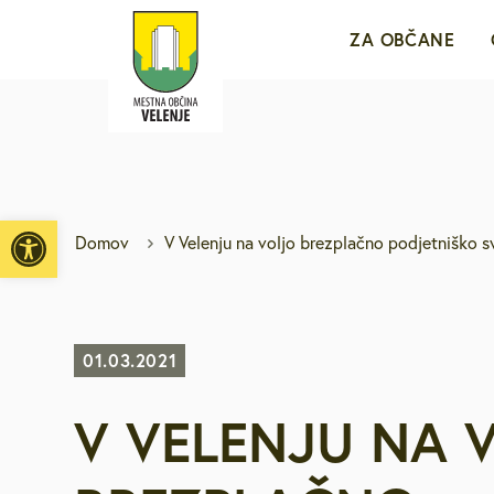
ZA OBČANE
Sporočila za j
e-VLOŽIŠČE
Open toolbar
Domov
V Velenju na voljo brezplačno podjetniško 
Javne objave i
Brezplačni jav
01.03.2021
V VELENJU NA 
Medobčinsko r
Za mlade in d