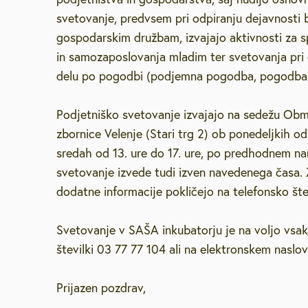
svetovanje, predvsem pri odpiranju dejavnosti
gospodarskim družbam, izvajajo aktivnosti za 
in samozaposlovanja mladim ter svetovanja pr
delu po pogodbi (podjemna pogodba, pogodba 
Podjetniško svetovanje izvajajo na sedežu Ob
zbornice Velenje (Stari trg 2) ob ponedeljkih od 
sredah od 13. ure do 17. ure, po predhodnem nar
svetovanje izvede tudi izven navedenega časa. Z
dodatne informacije pokličejo na telefonsko št
Svetovanje v SAŠA inkubatorju je na voljo vsak
številki 03 77 77 104 ali na elektronskem naslov
Prijazen pozdrav,