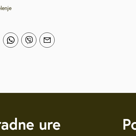
lenje
radne ure
P