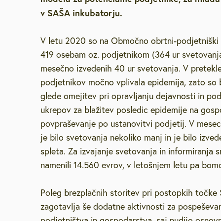
v SAŠA inkubatorju.
Brezplačna sv
V letu 2020 so na Območno obrtni-podjetniški z
Defibrilatorji
419 osebam oz. podjetnikom (364 ur svetovanja)
mesečno izvedenih 40 ur svetovanja. V pretekle
Sooblikujmo V
podjetnikov močno vplivala epidemija, zato so 
glede omejitev pri opravljanju dejavnosti in po
Pozivi k sodel
ukrepov za blažitev posledic epidemije na gosp
povpraševanje po ustanovitvi podjetij. V mesec
Volitve v DZ 
je bilo svetovanja nekoliko manj in je bilo izved
spleta. Za izvajanje svetovanja in informiranja 
namenili 14.560 evrov, v letošnjem letu pa bom
Poleg brezplačnih storitev pri postopkih točke
zagotavlja še dodatne aktivnosti za pospeševa
podjetništva in gospodarstva, saj nudijo osnov