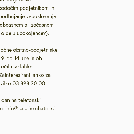
 bodočim podjetnikom in
spodbujanje zaposlovanja
i občasnem ali začasnem
o delu upokojencev).
močne obrtno-podjetniške
9. do 14. ure in ob
očilu se lahko
ainteresirani lahko za
evilko 03 898 20 00.
 dan na telefonski
u: info@sasainkubator.si.