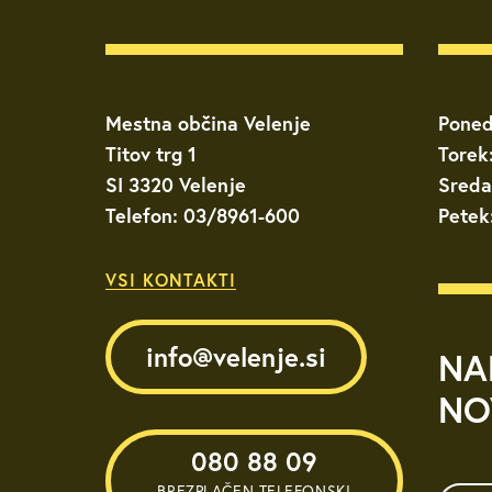
Mestna občina Velenje
Poned
Titov trg 1
Torek
SI 3320 Velenje
Sreda
Telefon: 03/8961-600
Petek
VSI KONTAKTI
info@velenje.si
NA
NO
080 88 09
BREZPLAČEN TELEFONSKI