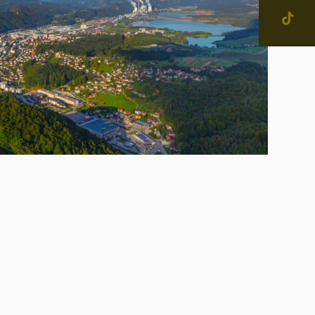
jevne skupnosti in
tne četrti v Mestni občini
enje
narodno sodelovanje
računi
IŠČI
alog informacij javnega
čaja
ostna grafična podoba in
na
ateški in pravni akti
inska priznanja