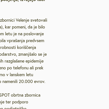
etovanja
Strateški dokumenti
Galerija na prostem
Lokacijske preveritve
Vzgoja in izobraževanje
Pravno svetovanje
Pub
Podnebno energetsko
bornici Velenje svetovali
, slušne zanke
Varstvo osebnih podatkov
Natečaji
Zdravstvo in sociala
Vol
svetovanje
, kar pomeni, da je bilo
m letu je na poslovanje
elenje
Podjetniško svetovanje
bila vprašanja predvsem
drobnosti koriščenja
Svetovanje o pravičnem
ovanju
odarstvo, zmanjšalo se je
prehodu
ih razglašene epidemije
Brezplačna psihološka
2026
eno po telefonu ali prek
svetovalnica
smo v lanskem letu
o namenili 20.000 evrov.
 SPOT obrtna zbornica
nje ter podporo
no podjetniško