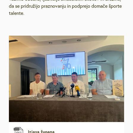
da se pridružijo praznovanju in podprejo domače športe
talente.
Izjava župana