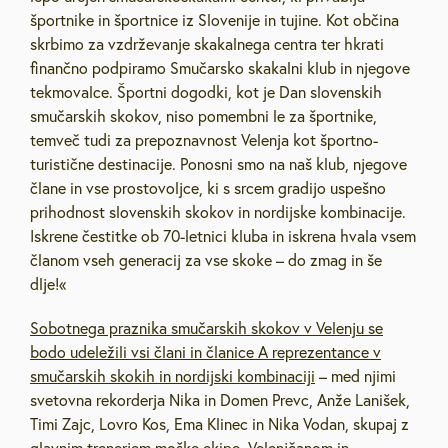
športnike in športnice iz Slovenije in tujine. Kot občina
skrbimo za vzdrževanje skakalnega centra ter hkrati
finančno podpiramo Smučarsko skakalni klub in njegove
tekmovalce. Športni dogodki, kot je Dan slovenskih
smučarskih skokov, niso pomembni le za športnike,
temveč tudi za prepoznavnost Velenja kot športno-
turistične destinacije. Ponosni smo na naš klub, njegove
člane in vse prostovoljce, ki s srcem gradijo uspešno
prihodnost slovenskih skokov in nordijske kombinacije.
Iskrene čestitke ob 70-letnici kluba in iskrena hvala vsem
članom vseh generacij za vse skoke – do zmag in še
dlje!«
Sobotnega praznika smučarskih skokov v Velenju se
bodo udeležili vsi člani in članice A reprezentance v
smučarskih skokih in nordijski kombinaciji
– med njimi
svetovna rekorderja Nika in Domen Prevc, Anže Lanišek,
Timi Zajc, Lovro Kos, Ema Klinec in Nika Vodan, skupaj z