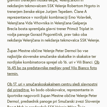
glavnim trenerjem moške ekipe, Velenjčanom in
nekdanjim tekmovalcem SSK Velenje Robertom Hrgoto in
trenerjem ženske ekipe Jurijem Tepešem. Člane A
reprezentance v nordijski kombinaciji Emo Volavšek,
Velenjčana Vida Vrhovnika in Velenjčana Gašperja
Brecla bosta spremljala glavni trener Primož Triplat in
vodja panoge Gorazd Pogorelčnik, prav tako oba
nekdanja Velenjčana in nekdanja tekmovalca SSK Velenje.
Župan Mestne občine Velenje Peter Dermol bo vse
najboljše slovenske smučarske skakalke in skakalce ter
nordijske kombinatorce sprejel ob 16. uri v Vili Bianci.
Ob
16.45 bo za predstavnike medijev pred Vilo Bianco foto
termin.
Ob 17. uri v smučarskoskakalnem centru sledi slavnostni
del prireditve
, ko bodo obiskovalce, reprezentante in
športnike nagovorili župan Mestne občine Velenje Peter
Dermol, predsednik panoge pri Smučarski zvezi Slovenije