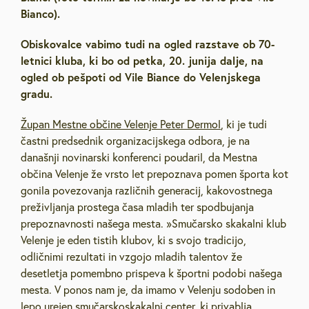
Bianco).
Obiskovalce vabimo tudi na ogled razstave ob 70-
letnici kluba, ki bo od petka, 20. junija dalje, na
ogled ob pešpoti od Vile Biance do Velenjskega
gradu.
Župan Mestne občine Velenje Peter Dermol
, ki je tudi
častni predsednik organizacijskega odbora, je na
današnji novinarski konferenci poudaril, da Mestna
občina Velenje že vrsto let prepoznava pomen športa kot
gonila povezovanja različnih generacij, kakovostnega
preživljanja prostega časa mladih ter spodbujanja
prepoznavnosti našega mesta. »Smučarsko skakalni klub
Velenje je eden tistih klubov, ki s svojo tradicijo,
odličnimi rezultati in vzgojo mladih talentov že
desetletja pomembno prispeva k športni podobi našega
mesta. V ponos nam je, da imamo v Velenju sodoben in
lepo urejen smučarskoskakalni center, ki privablja