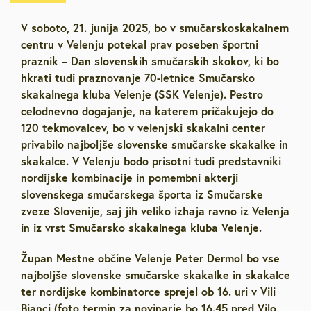
V soboto, 21. junija 2025, bo v smučarskoskakalnem
centru v Velenju potekal prav poseben športni
praznik – Dan slovenskih smučarskih skokov, ki bo
hkrati tudi praznovanje 70-letnice Smučarsko
skakalnega kluba Velenje (SSK Velenje). Pestro
celodnevno dogajanje, na katerem pričakujejo do
120 tekmovalcev, bo v velenjski skakalni center
privabilo najboljše slovenske smučarske skakalke in
skakalce. V Velenju bodo prisotni tudi predstavniki
nordijske kombinacije in pomembni akterji
slovenskega smučarskega športa iz Smučarske
zveze Slovenije, saj jih veliko izhaja ravno iz Velenja
in iz vrst Smučarsko skakalnega kluba Velenje.
Župan Mestne občine Velenje Peter Dermol bo vse
najboljše slovenske smučarske skakalke in skakalce
ter nordijske kombinatorce sprejel ob 16. uri v Vili
Bianci (foto termin za novinarje bo 16.45 pred Vilo