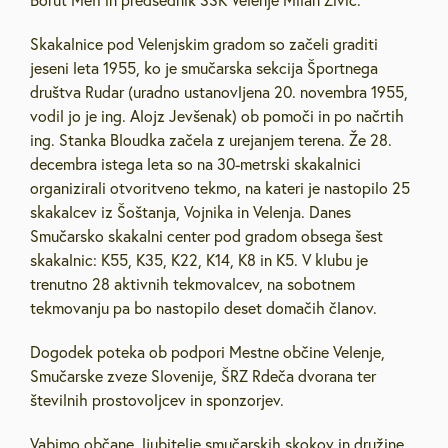
Borut Meh in predsednik SSK Velenje Milan Živic.
Skakalnice pod Velenjskim gradom so začeli graditi
jeseni leta 1955, ko je smučarska sekcija Športnega
društva Rudar (uradno ustanovljena 20. novembra 1955,
vodil jo je ing. Alojz Jevšenak) ob pomoči in po načrtih
ing. Stanka Bloudka začela z urejanjem terena. Že 28.
decembra istega leta so na 30-metrski skakalnici
organizirali otvoritveno tekmo, na kateri je nastopilo 25
skakalcev iz Šoštanja, Vojnika in Velenja. Danes
Smučarsko skakalni center pod gradom obsega šest
skakalnic: K55, K35, K22, K14, K8 in K5. V klubu je
trenutno 28 aktivnih tekmovalcev, na sobotnem
tekmovanju pa bo nastopilo deset domačih članov.
Dogodek poteka ob podpori Mestne občine Velenje,
Smučarske zveze Slovenije, ŠRZ Rdeča dvorana ter
številnih prostovoljcev in sponzorjev.
Vabimo občane, ljubitelje smučarskih skokov in družine,