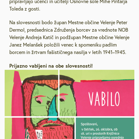
pripravljajo učenci in učitelji Osnovne šole Mihe Pintarja
Toleda z gosti.
Na slovesnosti bodo župan Mestne občine Velenje Peter
Dermol, predsednica Združenja borcev za vrednote NOB
Velenje Andreja Katič in podžupan Mestne občine Velenje
Janez Melanšek položili venec k spomeniku padlim
borcem in žrtvam fašističnega nasilja v letih 1941–1945.
Prijazno vabljeni na obe slovesnosti!