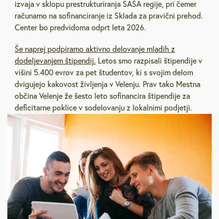
izvaja v sklopu prestrukturiranja SAŠA regije, pri čemer
računamo na sofinanciranje iz Sklada za pravični prehod.
Center bo predvidoma odprt leta 2026.
Še naprej podpiramo aktivno delovanje mladih z
dodeljevanjem štipendij.
Letos smo razpisali štipendije v
višini 5.400 evrov za pet študentov, ki s svojim delom
dvigujejo kakovost življenja v Velenju. Prav tako Mestna
občina Velenje že šesto leto sofinancira štipendije za
deficitarne poklice v sodelovanju z lokalnimi podjetji.