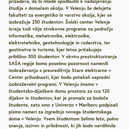
prizadeva, da bi mlade spodbudili k nadaljevanju
študija v domačem okolju. V Velenju že delujeta
fakulteti za energetiko in varstvo okolja, kjer se
izobražuje 250 študentov. Šolski center Velenje
izvaja tudi višje strokovne programe na področju
informatike, mehatronike, elektronike,
elektrotehnike, geotehnologije in rudarstva, ter
gostinstva in turizma, kjer letos pričakujejo
približno 300 študentov. V okviru prestrukturiranja
SAŠA regije bomo posebno pozornost namenili
izobraževanju s preureditvijo Stare elektrarne v
Center prihodnosti, kjer bodo potekali napredni
izobraževalni programi. V Velenju imamo v
študentsko-dijaškem domu prostora za cca 120
dijakov in študentov, kar je premalo za bodoče
študente, zato smo z Univerzo v Mariboru podpisali
pismo nameri za izgradnjo novega študentskega
doma v Velenju. Vsem študentom želimo leto, polno
znanja, izzivov in priložnosti, ki jih bodo navdihnile