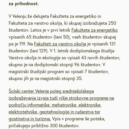
za prihodnost.
V Velenju že delujeta Fakulteta za energetiko in
Fakulteta za varstvo okolja, ki skupaj izobražujeta 250
študentov. Letos je v prvi letnik
Fakultete za energetiko
vpisanih 65 študentov (lani 50), vseh študentov skupaj
pa je 119. Na
Fakulteti za varstvo okolja
je vpisanih 131
študentov (lani 129). V 1. letnik dodiplomskega študija
Varstvo okolja in ekologije so vpisali 43 novih študentov,
skupno je na dodiplomski stopnji 96 študentov. V
magistrski študijski program so vpisali 7 študentov,
skupno jih je na magistrski stopnji 35.
Šolski center Velenje poleg srednješolskega
izobraževanja izvaja tudi višje strokovne programe na
področju informatike, mehatronike, elektronike,
elektrotehnike, geotehnologije in rudarstva ter
gostinstva in turizma.
Vpis v programe še poteka,
pričakujejo približno 300 študentov.