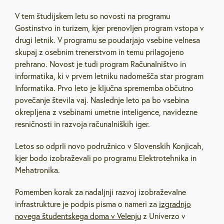
V tem študijskem letu so novosti na programu
Gostinstvo in turizem, kjer prenovljen program vstopa v
drugi letnik. V programu se poudarjajo vsebine velnesa
skupaj z osebnim trenerstvom in temu prilagojeno
prehrano. Novost je tudi program Računalništvo in
informatika, ki v prvem letniku nadomešča star program
Informatika. Prvo leto je ključna sprememba občutno
povečanje števila vaj. Naslednje leto pa bo vsebina
okrepljena z vsebinami umetne inteligence, navidezne
resničnosti in razvoja računalniških iger.
Letos so odprli novo podružnico v Slovenskih Konjicah,
kjer bodo izobraževali po programu Elektrotehnika in
Mehatronika.
Pomemben korak za nadaljnji razvoj izobraževalne
infrastrukture je podpis pisma o nameri za
izgradnjo
novega študentskega doma v Velenju
z Univerzo v