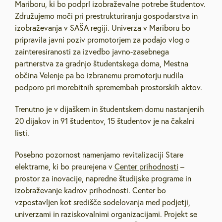
Mariboru, ki bo podprl izobraževalne potrebe študentov.
Združujemo moči pri prestrukturiranju gospodarstva in
izobraževanja v SAŠA regiji. Univerza v Mariboru bo
pripravila javni poziv promotorjem za podajo vlog o
zainteresiranosti za izvedbo javno-zasebnega
partnerstva za gradnjo študentskega doma, Mestna
občina Velenje pa bo izbranemu promotorju nudila
podporo pri morebitnih spremembah prostorskih aktov.
Trenutno je v dijaškem in študentskem domu nastanjenih
20 dijakov in 91 študentov, 15 študentov je na čakalni
listi.
Posebno pozornost namenjamo revitalizaciji Stare
elektrarne, ki bo preurejena v
Center prihodnosti
–
prostor za inovacije, napredne študijske programe in
izobraževanje kadrov prihodnosti. Center bo
vzpostavljen kot središče sodelovanja med podjetji,
univerzami in raziskovalnimi organizacijami. Projekt se