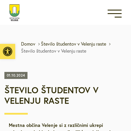
Open toolbar
Domov
Število študentov v Velenju raste
Število študentov v Velenju raste
01.10.2024
ŠTEVILO ŠTUDENTOV V
VELENJU RASTE
Mestna občina Velenje si z različnimi ukrepi