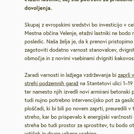
dovoljenja.
Brezplačna sv
Skupaj z evropskimi sredstvi bo investicijo v celo
Defibrilatorji
Mestna občina Velenje, etažni lastniki ne bodo n
posledic. Naša želja je, da k prenovi pristopim
Sooblikujmo V
zagotoviti dodatno varnost stanovalcev, dvigni
območja in z novimi vsebinami dvigniti kakovost 
Pozivi k sodel
Zaradi varnosti in lažjega vzdrževanja bi
zaprli 
Volitve v DZ 
strehi podzemnih garaž
na Stantetovi ulici 1–19
ter namesto njih izvedli novi armirani betonski p
tudi nujno potrebno intervencijsko pot za gasilc
ploščadi, ki bi bili po novem zaprti, preuredili v 
streho, kar bo prispevalo k energijski varčnost
streha bo tudi prostor za sprostitev, tu bodo ot
vrtiček in druge urbane vsebine.