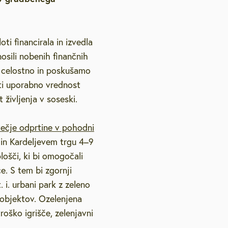
etovanja
Strateški dokumenti
Galerija na prostem
Lokacijske preveritve
Vzgoja in izobraževanje
Pravno svetovanje
Pub
Podnebno energetsko
ti financirala in izvedla
, slušne zanke
Varstvo osebnih podatkov
Natečaji
Zdravstvo in sociala
Vol
svetovanje
osili nobenih finančnih
o celostno in poskušamo
elenje
Podjetniško svetovanje
ti uporabno vrednost
življenja v soseski.
Svetovanje o pravičnem
ovanju
prehodu
večje odprtine v pohodni
Brezplačna psihološka
2026
 in Kardeljevem trgu 4–9
svetovalnica
lošči, ki bi omogočali
e. S tem bi zgornji
t. i. urbani park z zeleno
i objektov. Ozelenjena
roško igrišče, zelenjavni