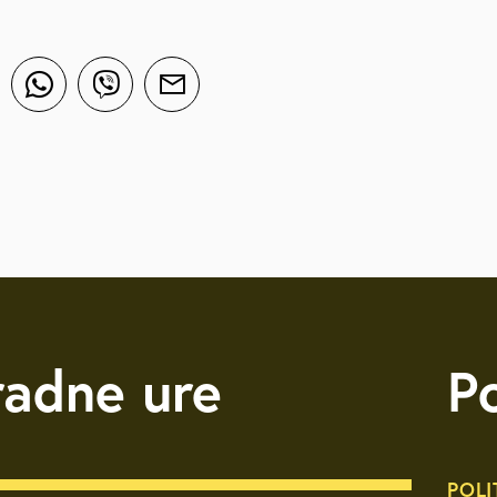
radne ure
P
POLI