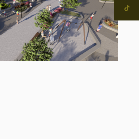
jevne skupnosti in
tne četrti v Mestni občini
enje
narodno sodelovanje
računi
IŠČI
alog informacij javnega
čaja
ostna grafična podoba in
na
ateški in pravni akti
inska priznanja