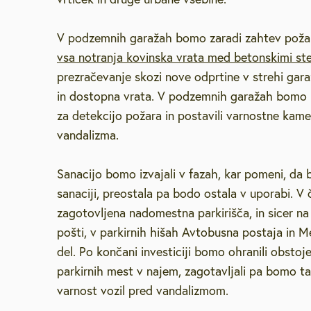
V podzemnih garažah bomo zaradi zahtev poža
vsa notranja kovinska vrata med betonskimi st
prezračevanje skozi nove odprtine v strehi gar
in dostopna vrata. V podzemnih garažah bomo i
za detekcijo požara in postavili varnostne kam
vandalizma.
Sanacijo bomo izvajali v fazah, kar pomeni, da 
sanaciji, preostala pa bodo ostala v uporabi. V 
zagotovljena nadomestna parkirišča, in sicer na 
pošti, v parkirnih hišah Avtobusna postaja in M
del. Po končani investiciji bomo ohranili obsto
parkirnih mest v najem, zagotavljali pa bomo t
varnost vozil pred vandalizmom.