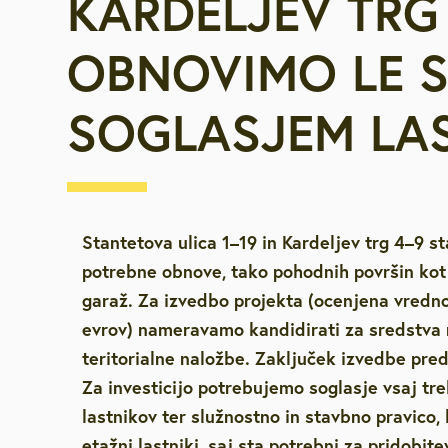
KARDELJEV TRG
Za starejše, u
OBNOVIMO LE 
invalide
SOGLASJEM LA
Javna najemn
Vpišite iskalni niz
Urejanje pros
Varstvo okolja
Stantetova ulica 1–19 in Kardeljev trg 4–9 s
potrebne obnove, tako pohodnih površin ko
Mestna blagaj
garaž. Za izvedbo projekta (ocenjena vredno
evrov) nameravamo kandidirati za sredstv
teritorialne naložbe. Zaključek izvedbe pre
Družbene deja
Za investicijo potrebujemo soglasje vsaj tre
lastnikov ter služnostno in stavbno pravico, 
Zaščita in reš
etažni lastniki, saj sta potrebni za pridobi