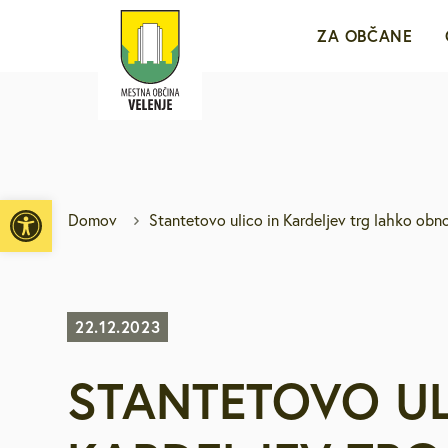
ZA OBČANE
Sporočila za j
e-VLOŽIŠČE
Open toolbar
Domov
Stantetovo ulico in Kardeljev trg lahko obn
Javne objave i
Brezplačni jav
22.12.2023
STANTETOVO UL
Medobčinsko r
Za mlade in d