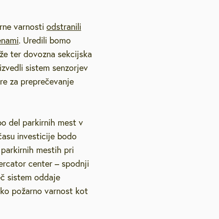
rne varnosti
odstranili
enami
. Uredili bomo
aže ter dovozna sekcijska
zvedli sistem senzorjev
ere za preprečevanje
bo del parkirnih mest v
času investicije bodo
parkirnih mestih pri
ercator center – spodnji
ječ sistem oddaje
ako požarno varnost kot