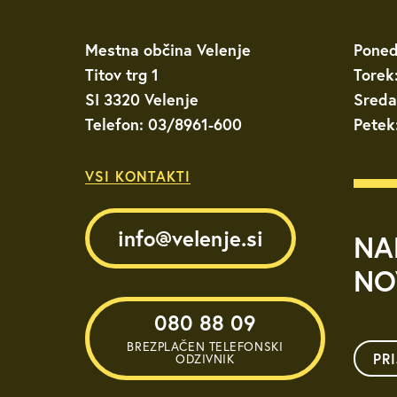
Mestna občina Velenje
Poned
Titov trg 1
Torek
SI 3320 Velenje
Sreda
Telefon: 03/8961-600
Petek
VSI KONTAKTI
info@velenje.si
NA
NO
080 88 09
BREZPLAČEN TELEFONSKI
PR
ODZIVNIK