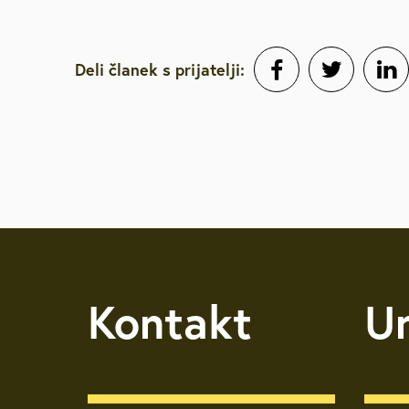
Deli članek s prijatelji:
Kontakt
U