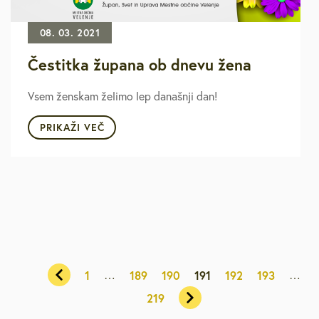
08. 03. 2021
Čestitka župana ob dnevu žena
Vsem ženskam želimo lep današnji dan!
PRIKAŽI VEČ
…
…
1
189
190
191
192
193
219