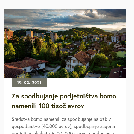
19. 03. 2021
Za spodbujanje podjetništva bomo
namenili 100 tisoč evrov
Sredstva bomo namenili za spodbujanje naložb v
gospodarstvo (40.000 evrov), spodbujanje zagona
podjetij v inkubatorju (30.000 evrov), spodbujanje