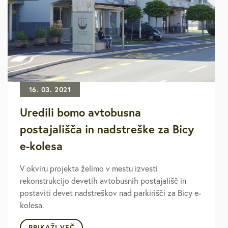
16. 03. 2021
Uredili bomo avtobusna
postajališča in nadstreške za Bicy
e-kolesa
V okviru projekta želimo v mestu izvesti
rekonstrukcijo devetih avtobusnih postajališč in
postaviti devet nadstreškov nad parkirišči za Bicy e-
kolesa.
PRIKAŽI VEČ