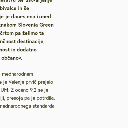
bivalce in še
etovanja
Strateški dokumenti
Galerija na prostem
Lokacijske preveritve
Vzgoja in izobraževanje
Pravno svetovanje
Pub
nje je danes ena izmed
Podnebno energetsko
m znakom Slovenia Green
, slušne zanke
Varstvo osebnih podatkov
Natečaji
Zdravstvo in sociala
Vol
svetovanje
črtom pa želimo ta
enčnost destinacije,
elenje
Podjetniško svetovanje
pnost in dodatno
n občanov.
Svetovanje o pravičnem
ovanju
prehodu
 po mednarodnem
Brezplačna psihološka
2026
 je Velenje prvič prejelo
svetovalnica
NUM. Z oceno 9,2 se je
ji, presoja pa je potrdila,
v mednarodnega standarda