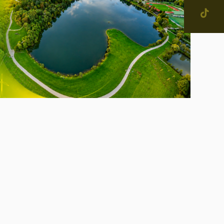
jevne skupnosti in
tne četrti v Mestni občini
enje
narodno sodelovanje
računi
alog informacij javnega
čaja
ostna grafična podoba in
na
IŠČI
ateški in pravni akti
inska priznanja