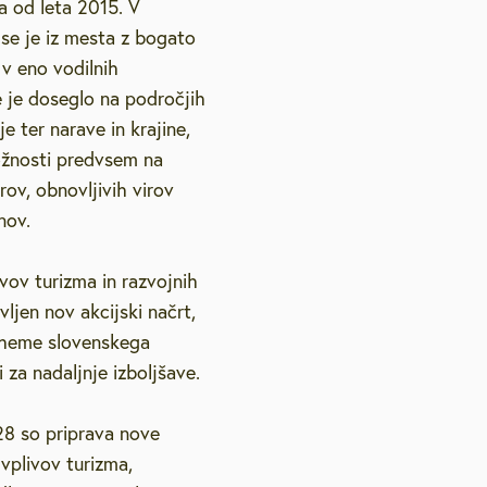
a od leta 2015. V
 se je iz mesta z bogato
 v eno vodilnih
ne je doseglo na področjih
e ter narave in krajine,
ložnosti predvsem na
ov, obnovljivih virov
nov.
ivov turizma in razvojnih
ljen nov akcijski načrt,
 sheme slovenskega
 za nadaljnje izboljšave.
8 so priprava nove
vplivov turizma,