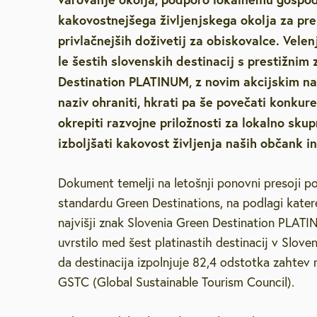
kakovostnejšega življenjskega okolja za pre
Brezplačna sv
privlačnejših doživetij za obiskovalce. Vele
le šestih slovenskih destinacij s prestižni
Defibrilatorji
Destination PLATINUM, z novim akcijskim na
naziv ohraniti, hkrati pa še povečati konkur
Sooblikujmo V
okrepiti razvojne priložnosti za lokalno sku
izboljšati kakovost življenja naših občank i
Pozivi k sodel
Dokument temelji na letošnji ponovni presoji
Volitve v DZ 
standardu Green Destinations, na podlagi katere
najvišji znak Slovenia Green Destination PLATI
uvrstilo med šest platinastih destinacij v Sloveni
da destinacija izpolnjuje 82,4 odstotka zahte
GSTC (Global Sustainable Tourism Council).