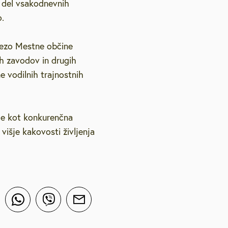
e del vsakodnevnih
o.
avezo Mestne občine
ih zavodov in drugih
e vodilnih trajnostnih
 le kot konkurenčna
išje kakovosti življenja