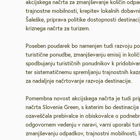
akcijskega načrta za zmanjševanje količin odpa
trajnostne mobilnosti, krepitev lokalnih dobavni
Šaleške, priprava politike dostopnosti destinacij
kriznega načrta za turizem.
Poseben poudarek bo namenjen tudi razvoju p
turistične ponudbe, zmanjševanju emisij in koli
spodbujanju turističnih ponudnikov k pridobivan
ter sistematičnemu spremljanju trajnostnih kaz
za nadaljnje načrtovanje razvoja destinacije.
Pomembna novost akcijskega načrta je tudi pr
načrta Slovenia Green, s katerim bo destinacija 
ozaveščala prebivalce in obiskovalce o podne
odgovornem vedenju v naravi, varni uporabi turi
zmanjševanju odpadkov, trajnostni mobilnosti, lo