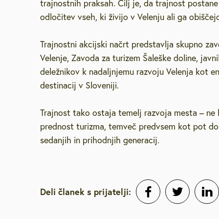
trajnostnih praksah. Cilj je, da trajnost postan
odločitev vseh, ki živijo v Velenju ali ga obiščej
Trajnostni akcijski načrt predstavlja skupno z
Velenje, Zavoda za turizem Šaleške doline, javn
deležnikov k nadaljnjemu razvoju Velenja kot en
destinacij v Sloveniji.
Trajnost tako ostaja temelj razvoja mesta – ne
prednost turizma, temveč predvsem kot pot do v
sedanjih in prihodnjih generacij.
Deli članek s prijatelji: