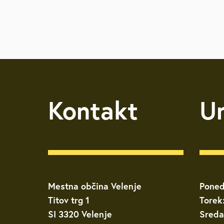
Kontakt
U
Mestna občina Velenje
Poned
Titov trg 1
Torek
SI 3320 Velenje
Sreda