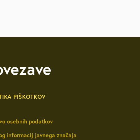
ovezave
TIKA PIŠKOTKOV
vo osebnih podatkov
og informacij javnega značaja