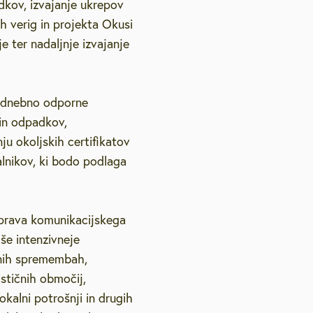
dkov, izvajanje ukrepov
h verig in projekta Okusi
e ter nadaljnje izvajanje
odnebno odporne
čin odpadkov,
ju okoljskih certifikatov
alnikov, ki bodo podlaga
iprava komunikacijskega
še intenzivneje
bnih spremembah,
stičnih območij,
kalni potrošnji in drugih