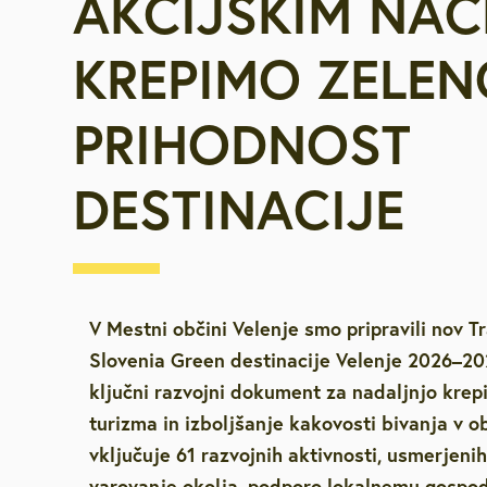
AKCIJSKIM NA
Za starejše, u
KREPIMO ZELEN
invalide
PRIHODNOST
Javna najemn
DESTINACIJE
Urejanje pros
Varstvo okolja
Mestna blagaj
Vpišite iskalni niz
V Mestni občini Velenje smo pripravili nov Tr
Slovenia Green destinacije Velenje 2026–202
Družbene deja
ključni razvojni dokument za nadaljnjo krep
turizma in izboljšanje kakovosti bivanja v 
vključuje 61 razvojnih aktivnosti, usmerjenih 
Zaščita in reš
varovanje okolja, podporo lokalnemu gospod