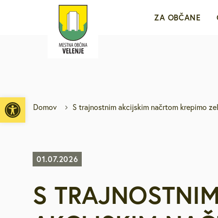
ZA OBČANE
Sporočila za j
e-VLOŽIŠČE
Open toolbar
Domov
S trajnostnim akcijskim načrtom krepimo ze
Javne objave i
Brezplačni jav
01.07.2026
S TRAJNOSTNI
Medobčinsko r
Za mlade in d