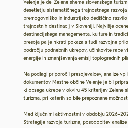
Velenje je del Zelene sheme slovenskega turizm
desetletju sistematičnega trajnostnega razvoja
premogovniško in industrijsko dediščino razvilo
trajnostnih destinacij v Sloveniji. Najvišje oce
destinacijskega managementa, kulture in tradicij
presoja pa je hkrati pokazala tudi razvojne pri
področju podnebnih ukrepov, učinkovite rabe vir
energije in zmanjševanja emisij toplogrednih pli
Na podlagi priporočil presojevalcev, analize vpl
dokumentov Mestne občine Velenje je bil priprav
ki obsega ukrepe v okviru 45 kriterijev Zelene
turizma, pri katerih so bile prepoznane možnosti
Med ključnimi aktivnostmi v obdobju 2026–202
Strategije razvoja turizma, posodobitev analize 