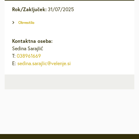
Rok/Zaključek:
31/07/2025
Obvestilo
Kontaktna oseba:
Sedina Sarajlić
T:
038961669
E:
sedina.sarajlic@velenje.si