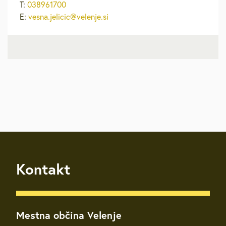
T:
038961700
E:
vesna.jelicic@velenje.si
Kontakt
Mestna občina Velenje