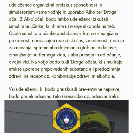
udeležence organiziral preizkus sposobnosti s
simulatorjem varne vožnje in uporabo ‘Alko’ ter ‘Droga’
očal. Z ‘Alko’ očali bodo lahko udeleženci izkušali
simulirane učinke, ki jih ima uživanje alkohola na telo.
Očala simulirajo učinke poslabšanja, kot so zmanjšana
pozornost, upočasnjen reakcijski čas, zmedenost, motnja
zaznavanja, sprememba dojemanja globine in daljave,
zmanjšanje perifernega vida, slaba presoja in odločanje,
dvojni vid. Na voljo bodo tudi ‘Droga’ očala, ki simulirajo
efekte uporabe prepovedanih substanc ali predoziranja
zdravil na recept oz. kombinacije zdravil in alkohola.
Vsi udeleženci, ki bodo preizkusili preventivne naprave,
bodo prejeli odsevno telo (kresničko oz. odsevni trak).