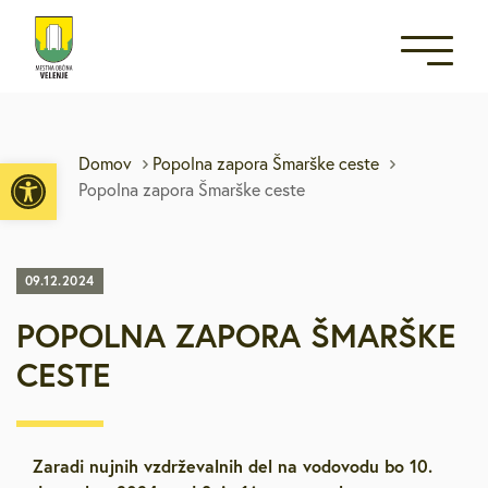
Open toolbar
Domov
Popolna zapora Šmarške ceste
Popolna zapora Šmarške ceste
09.12.2024
POPOLNA ZAPORA ŠMARŠKE
CESTE
Zaradi nujnih vzdrževalnih del na vodovodu bo 10.