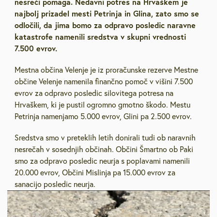
nesreči pomaga. Nedavni potres na Hrvaškem je
najbolj prizadel mesti Petrinja in Glina, zato smo se
odločili, da jima bomo za odpravo posledic naravne
katastrofe namenili sredstva v skupni vrednosti
7.500 evrov.
Mestna občina Velenje je iz proračunske rezerve Mestne
občine Velenje namenila finančno pomoč v višini 7.500
evrov za odpravo posledic silovitega potresa na
Hrvaškem, ki je pustil ogromno gmotno škodo. Mestu
Petrinja namenjamo 5.000 evrov, Glini pa 2.500 evrov.
Sredstva smo v preteklih letih donirali tudi ob naravnih
nesrečah v sosednjih občinah. Občini Šmartno ob Paki
smo za odpravo posledic neurja s poplavami namenili
20.000 evrov, Občini Mislinja pa 15.000 evrov za
sanacijo posledic neurja.