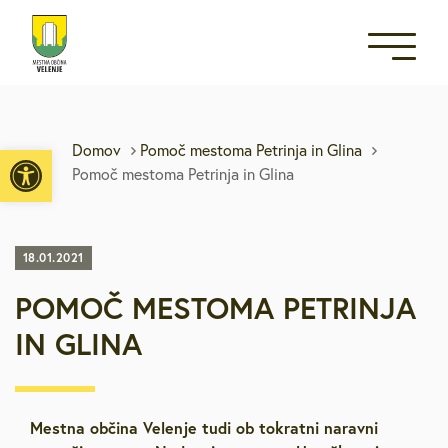
Open toolbar
Domov
Pomoč mestoma Petrinja in Glina
Pomoč mestoma Petrinja in Glina
18.01.2021
POMOČ MESTOMA PETRINJA
IN GLINA
Mestna občina Velenje tudi ob tokratni naravni