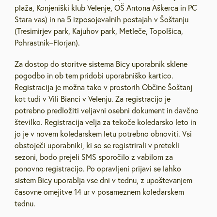
plaža, Konjeniški klub Velenje, OŠ Antona Aškerca in PC
Stara vas) in na 5 izposojevalnih postajah v Šoštanju
(Tresimirjev park, Kajuhov park, Metleče, Topolšica,
Pohrastnik–Florjan).
Za dostop do storitve sistema Bicy uporabnik sklene
pogodbo in ob tem pridobi uporabniško kartico.
Registracija je možna tako v prostorih Občine Šoštanj
kot tudi v Vili Bianci v Velenju. Za registracijo je
potrebno predložiti veljavni osebni dokument in davčno
številko. Registracija velja za tekoče koledarsko leto in
jo je v novem koledarskem letu potrebno obnoviti. Vsi
obstoječi uporabniki, ki so se registrirali v pretekli
sezoni, bodo prejeli SMS sporočilo z vabilom za
ponovno registracijo. Po opravljeni prijavi se lahko
sistem Bicy uporablja vse dni v tednu, z upoštevanjem
časovne omejitve 14 ur v posameznem koledarskem
tednu.