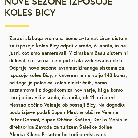
NOVE SEZONE IZPOSOJE
KOLES BICY
Zaradi slabega vremena bomo avtomatiziran sistem
za izposojo koles Bicy odprli v sredo, 6. aprila, in ne
jutri, kot smo nameravali. V zimskem času sistem ni
deloval, saj so na njem potekala vzdrževalna dela.
Odprtje nove sezone avtomatiziranega sistema za
izposojo koles Bicy, v katerem je na voljo 148 koles,
od tega je polovica koles električnih, bomo
zaznamovali z dogodkom za novinarje, ki ga bomo
torej pripravili v sredo, 6. aprila, ob 11. uri pred
Mestno občino Velenje ob postaji Bicy. Na dogodku
bodo izjave podali župan Mestne občine Velenje
Peter Dermol, župan Občine Šoštanj Darko Menih in
direktorica Zavoda za turizem Šaleške doline
Alenka Kikec. Prisoten bo tudi predstavnik