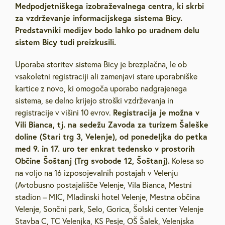
Medpodjetniškega izobraževalnega centra, ki skrbi
za vzdrževanje informacijskega sistema Bicy.
Predstavniki medijev bodo lahko po uradnem delu
sistem Bicy tudi preizkusili.
Uporaba storitev sistema Bicy je brezplačna, le ob
vsakoletni registraciji ali zamenjavi stare uporabniške
kartice z novo, ki omogoča uporabo nadgrajenega
sistema, se delno krijejo stroški vzdrževanja in
Registracija je možna v
registracije v višini 10 evrov.
Vili Bianca, tj. na sedežu Zavoda za turizem Šaleške
doline (Stari trg 3, Velenje), od ponedeljka do petka
med 9. in 17. uro ter enkrat tedensko v prostorih
Občine Šoštanj (Trg svobode 12, Šoštanj).
Kolesa so
na voljo na 16 izposojevalnih postajah v Velenju
(Avtobusno postajališče Velenje, Vila Bianca, Mestni
stadion – MIC, Mladinski hotel Velenje, Mestna občina
Velenje, Sončni park, Selo, Gorica, Šolski center Velenje
Stavba C, TC Velenjka, KS Pesje, OŠ Šalek, Velenjska