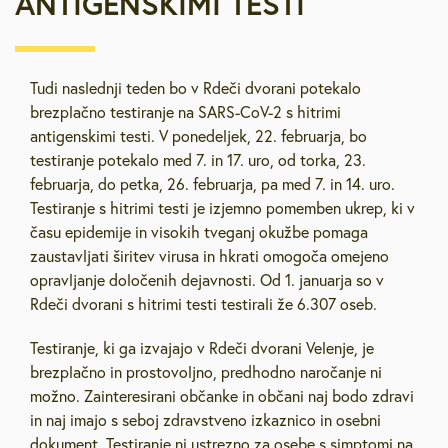
ANTIGENSKIMI TESTI
Tudi naslednji teden bo v Rdeči dvorani potekalo
brezplačno testiranje na SARS-CoV-2 s hitrimi
antigenskimi testi. V ponedeljek, 22. februarja, bo
testiranje potekalo med 7. in 17. uro, od torka, 23.
februarja, do petka, 26. februarja, pa med 7. in 14. uro.
Testiranje s hitrimi testi je izjemno pomemben ukrep, ki v
času epidemije in visokih tveganj okužbe pomaga
zaustavljati širitev virusa in hkrati omogoča omejeno
opravljanje določenih dejavnosti. Od 1. januarja so v
Rdeči dvorani s hitrimi testi testirali že 6.307 oseb.
Testiranje, ki ga izvajajo v Rdeči dvorani Velenje, je
brezplačno in prostovoljno, predhodno naročanje ni
možno. Zainteresirani občanke in občani naj bodo zdravi
in naj imajo s seboj zdravstveno izkaznico in osebni
dokument. Testiranje ni ustrezno za osebe s simptomi na