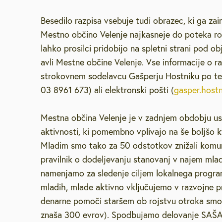
Brezplačna sv
Besedilo razpisa vsebuje tudi obrazec, ki ga zai
Mestno občino Velenje najkasneje do poteka ro
Defibrilatorji
lahko prosilci pridobijo na spletni strani pod ob
avli Mestne občine Velenje. Vse informacije o ra
strokovnem sodelavcu Gašperju Hostniku po te
Sooblikujmo V
03 8961 673) ali elektronski pošti (
gasper.hostn
Pozivi k sodel
Mestna občina Velenje je v zadnjem obdobju us
aktivnosti, ki pomembno vplivajo na še boljšo kv
Volitve v DZ 
Mladim smo tako za 50 odstotkov znižali komuna
pravilnik o dodeljevanju stanovanj v najem mla
namenjamo za sledenje ciljem lokalnega progra
mladih, mlade aktivno vključujemo v razvojne p
denarne pomoči staršem ob rojstvu otroka smo 
znaša 300 evrov). Spodbujamo delovanje SAŠA 