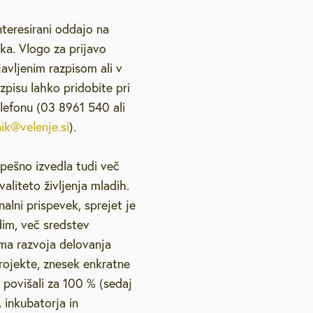
etovanja
Strateški dokumenti
Galerija na prostem
Lokacijske preveritve
Vzgoja in izobraževanje
Pravno svetovanje
Pub
nteresirani oddajo na
ka. Vlogo za prijavo
Podnebno energetsko
, slušne zanke
Varstvo osebnih podatkov
Natečaji
Zdravstvo in sociala
Vol
javljenim razpisom ali v
svetovanje
zpisu lahko pridobite pri
lefonu (03 8961 540 ali
elenje
Podjetniško svetovanje
ik@velenje.si
).
Svetovanje o pravičnem
ovanju
prehodu
pešno izvedla tudi več
Brezplačna psihološka
aliteto življenja mladih.
2026
svetovalnica
lni prispevek, sprejet je
dim, več sredstev
ma razvoja delovanja
rojekte, znesek enkratne
povišali za 100 % (sedaj
inkubatorja in