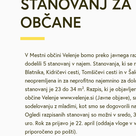
STANOVANJ ZA
Za starejše, u
OBČANE
invalide
Vpišite iskalni niz
Javna najemn
Urejanje pros
V Mestni občini Velenje bomo preko javnega ra
dodelili 5 stanovanj v najem. Stanovanja, ki se
Varstvo okolja
Blatnika, Kidričevi cesti, Tomšičevi cesti in v Ša
neopremljena in za neprofitno najemnino za dolo
stanovanj je 23 do 34 m². Razpis, ki je objavlje
Mestna blagaj
občine Velenje www.velenje.si (Javne objave), sm
sodelovanju z mladimi, kot smo se dogovorili n
Družbene deja
Ogledi razpisanih stanovanj so možni v sredo, 30
uro. Rok za prijavo je 22. april (oddaja vloge v 
Zaščita in reš
priporočeno po pošti).