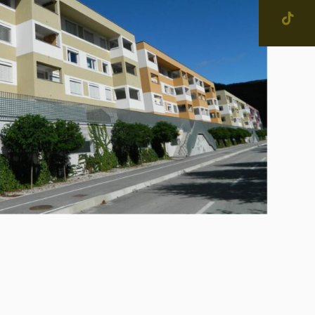
jevne skupnosti in
tne četrti v Mestni občini
enje
narodno sodelovanje
IŠČI
računi
alog informacij javnega
čaja
ostna grafična podoba in
na
ateški in pravni akti
inska priznanja