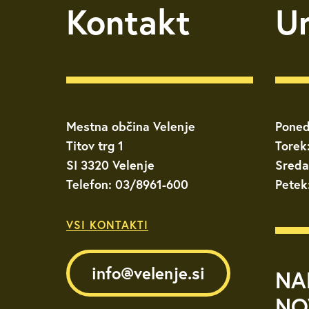
Kontakt
U
Mestna občina Velenje
Poned
Titov trg 1
Torek
SI 3320 Velenje
Sreda
Telefon: 03/8961-600
Petek
VSI KONTAKTI
info@velenje.si
NA
NO