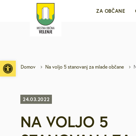
ZA OBČANE
Sporočila za j
e-VLOŽIŠČE
Open toolbar
Domov
Na voljo 5 stanovanj za mlade občane
N
Javne objave i
Brezplačni jav
24.03.2022
NA VOLJO 5
Medobčinsko r
Za mlade in d