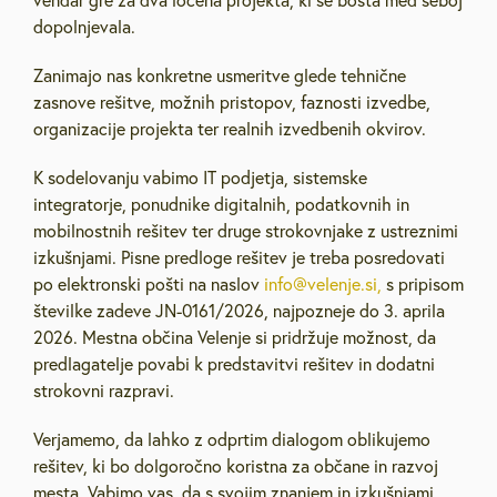
vendar gre za dva ločena projekta, ki se bosta med seboj
dopolnjevala.
Zanimajo nas konkretne usmeritve glede tehnične
zasnove rešitve, možnih pristopov, faznosti izvedbe,
organizacije projekta ter realnih izvedbenih okvirov.
K sodelovanju vabimo IT podjetja, sistemske
integratorje, ponudnike digitalnih, podatkovnih in
mobilnostnih rešitev ter druge strokovnjake z ustreznimi
izkušnjami. Pisne predloge rešitev je treba posredovati
po elektronski pošti na naslov
info@velenje.si,
s pripisom
številke zadeve JN-0161/2026, najpozneje do 3. aprila
2026. Mestna občina Velenje si pridržuje možnost, da
predlagatelje povabi k predstavitvi rešitev in dodatni
strokovni razpravi.
Verjamemo, da lahko z odprtim dialogom oblikujemo
rešitev, ki bo dolgoročno koristna za občane in razvoj
mesta. Vabimo vas, da s svojim znanjem in izkušnjami