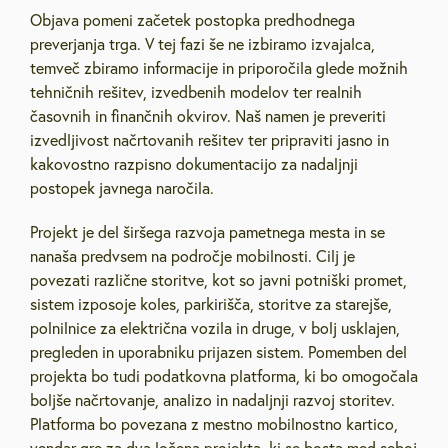
Objava pomeni začetek postopka predhodnega
preverjanja trga. V tej fazi še ne izbiramo izvajalca,
temveč zbiramo informacije in priporočila glede možnih
tehničnih rešitev, izvedbenih modelov ter realnih
časovnih in finančnih okvirov. Naš namen je preveriti
izvedljivost načrtovanih rešitev ter pripraviti jasno in
kakovostno razpisno dokumentacijo za nadaljnji
postopek javnega naročila.
Projekt je del širšega razvoja pametnega mesta in se
nanaša predvsem na področje mobilnosti. Cilj je
povezati različne storitve, kot so javni potniški promet,
sistem izposoje koles, parkirišča, storitve za starejše,
polnilnice za električna vozila in druge, v bolj usklajen,
pregleden in uporabniku prijazen sistem. Pomemben del
projekta bo tudi podatkovna platforma, ki bo omogočala
boljše načrtovanje, analizo in nadaljnji razvoj storitev.
Platforma bo povezana z mestno mobilnostno kartico,