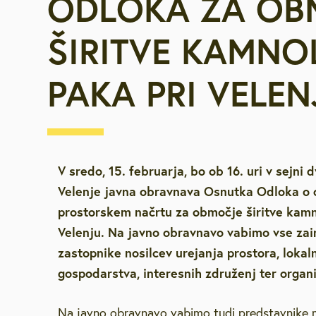
ODLOKA ZA OB
Vpišite iskalni niz
Za starejše, u
ŠIRITVE KAMN
invalide
PAKA PRI VELEN
Javna najemn
Urejanje pros
Varstvo okolja
V sredo, 15. februarja, bo ob 16. uri v sejni
Velenje javna obravnava Osnutka Odloka 
Mestna blagaj
prostorskem načrtu za območje širitve kam
Velenju. Na javno obravnavo vabimo vse zai
zastopnike nosilcev urejanja prostora, lokal
Družbene deja
gospodarstva, interesnih združenj ter organi
Zaščita in reš
Na javno obravnavo vabimo tudi predstavnike 