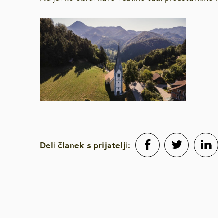
Brezplačna sv
Defibrilatorji
Sooblikujmo V
Pozivi k sodel
Volitve v DZ 
Deli članek s prijatelji: