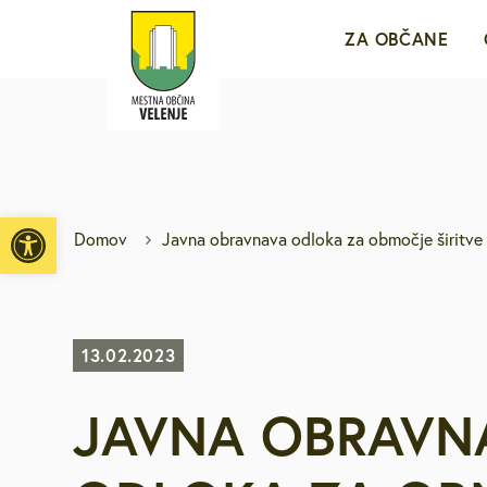
ZA OBČANE
Sporočila za j
e-VLOŽIŠČE
Open toolbar
Domov
Javna obravnava odloka za območje širitve
Javne objave i
Brezplačni jav
13.02.2023
JAVNA OBRAVN
Medobčinsko r
Za mlade in d