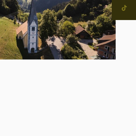
jevne skupnosti in
tne četrti v Mestni občini
IŠČI
enje
narodno sodelovanje
računi
alog informacij javnega
čaja
ostna grafična podoba in
na
ateški in pravni akti
inska priznanja