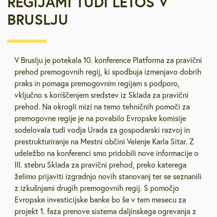
REGIJAMI TUDI LETOS V
BRUSLJU
V Bruslju je potekala 10. konference Platforma za pravični
prehod premogovnih regij, ki spodbuja izmenjavo dobrih
praks in pomaga premogovnim regijam s podporo,
vključno s koriščenjem sredstev iz Sklada za pravični
prehod. Na okrogli mizi na temo tehničnih pomoči za
premogovne regije je na povabilo Evropske komisije
sodelovala tudi vodja Urada za gospodarski razvoj in
prestrukturiranje na Mestni občini Velenje Karla Sitar. Z
udeležbo na konferenci smo pridobili nove informacije o
III. stebru Sklada za pravični prehod, preko katerega
želimo prijaviti izgradnjo novih stanovanj ter se seznanili
z izkušnjami drugih premogovnih regij. S pomočjo
Evropske investicijske banke bo še v tem mesecu za
projekt 1. faza prenove sistema daljinskega ogrevanja z