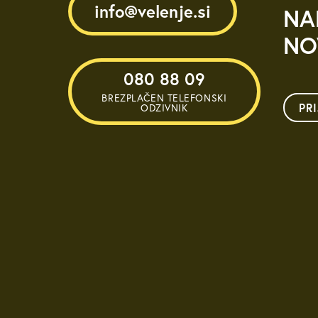
info@velenje.si
NA
NO
080 88 09
BREZPLAČEN TELEFONSKI
PR
ODZIVNIK