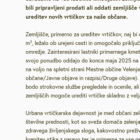
bili pripravljeni prodati ali oddati zemljišče
Brezplačna sv
ureditev novih vrtičkov za naše občane.
Defibrilatorji
Zemljišče, primerno za ureditev vrtičkov, naj bi
m², ležalo ob urejeni cesti in omogočalo priklj
Sooblikujmo V
omrežje. Zainteresirani lastniki primernega kme
svojo ponudbo oddajo do konca maja 2025 na 
Pozivi k sodel
na voljo na spletni strani Mestne občine Velenj
občane/Javne objave in razpisi/Druge objave).
Volitve v DZ 
bodo strokovne službe pregledale in ocenile, ali
zemljiščih mogoče urediti vrtičke skladno z vel
Urbana vrtičkarska dejavnost je med občani zelo 
številne prednosti, kot so sveža domača zelenj
zdravega življenjskega sloga, kakovostno preživ
krepitev stika z naravo ter je primerna za vse g