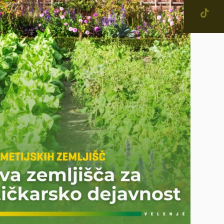
jevne skupnosti in
tne četrti v Mestni občini
enje
narodno sodelovanje
računi
IŠČI
alog informacij javnega
čaja
ostna grafična podoba in
na
ateški in pravni akti
inska priznanja