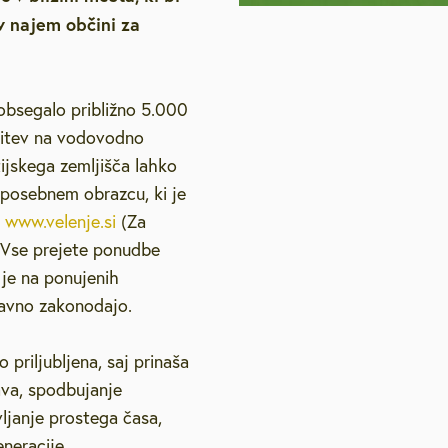
 v najem občini za
etovanja
Strateški dokumenti
Galerija na prostem
Lokacijske preveritve
Vzgoja in izobraževanje
Pravno svetovanje
Pub
Podnebno energetsko
, slušne zanke
Varstvo osebnih podatkov
Natečaji
Zdravstvo in sociala
Vol
svetovanje
 obsegalo približno 5.000
učitev na vodovodno
elenje
Podjetniško svetovanje
tijskega zemljišča lahko
posebnem obrazcu, ki je
Svetovanje o pravičnem
ovanju
e
www.velenje.si
(Za
prehodu
 Vse prejete ponudbe
Brezplačna psihološka
2026
 je na ponujenih
svetovalnica
javno zakonodajo.
priljubljena, saj prinaša
ava, spodbujanje
ljanje prostega časa,
eneracije.