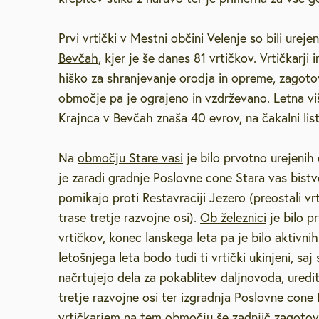
Prvi vrtički v Mestni občini Velenje so bili ureje
Bevčah
, kjer je še danes 81 vrtičkov. Vrtičkarji
hiško za shranjevanje orodja in opreme, zagotov
območje pa je ograjeno in vzdrževano. Letna vi
Krajnca v Bevčah znaša 40 evrov, na čakalni list
Na
območju Stare vasi
je bilo prvotno urejenih 
je zaradi gradnje Poslovne cone Stara vas bist
pomikajo proti Restavraciji Jezero (preostali v
trase tretje razvojne osi).
Ob železnici
je bilo p
vrtičkov, konec lanskega leta pa je bilo aktivni
letošnjega leta bodo tudi ti vrtički ukinjeni, s
načrtujejo dela za pokablitev daljnovoda, uredit
tretje razvojne osi ter izgradnja Poslovne cone
vrtičkarjem na tem območju še zadnjič zagotovi