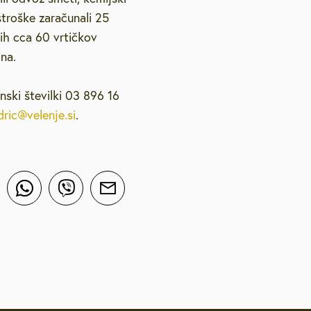
troške zaračunali 25
ih cca 60 vrtičkov
ina.
nski številki 03 896 16
ric@velenje.si
.