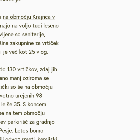
ni
na območju Krajnca v
 imajo na voljo tudi leseno
ljene so sanitarije,
šina zakupnine za vrtiček
i je več kot 25 vlog.
do 130 vrtičkov, zdaj jih
veno manj oziroma se
rtički so še na območju
rvotno urejenih 98
h le še 35. S koncem
aj se na tem območju
ev parkirišč za gradnjo
 Pesje. Letos bomo
li odvoz smeti, kemijski