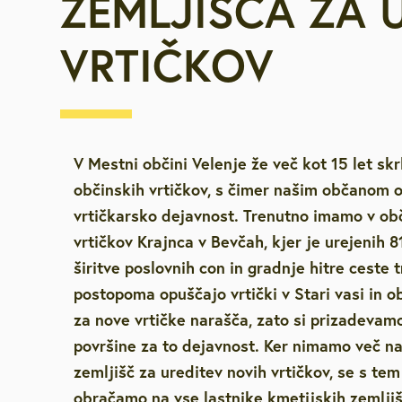
ZEMLJIŠČA ZA 
Za starejše, u
VRTIČKOV
invalide
Javna najemn
Urejanje pros
V Mestni občini Velenje že več kot 15 let sk
Vpišite iskalni niz
občinskih vrtičkov, s čimer našim občano
Varstvo okolja
vrtičkarsko dejavnost. Trenutno imamo v ob
vrtičkov Krajnca v Bevčah, kjer je urejenih 8
Mestna blagaj
širitve poslovnih con in gradnje hitre ceste t
postopoma opuščajo vrtički v Stari vasi in o
za nove vrtičke narašča, zato si prizadevam
Družbene deja
površine za to dejavnost. Ker nimamo več na
zemljišč za ureditev novih vrtičkov, se s te
Zaščita in reš
obračamo na vse lastnike kmetijskih zemljišč