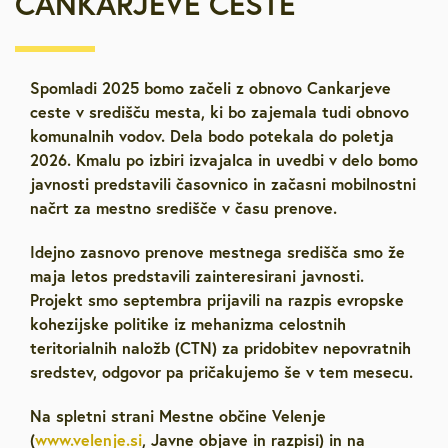
CANKARJEVE CESTE
Spomladi 2025 bomo začeli z obnovo Cankarjeve
ceste v središču mesta, ki bo zajemala tudi obnovo
komunalnih vodov. Dela bodo potekala do poletja
2026. Kmalu po izbiri izvajalca in uvedbi v delo bomo
javnosti predstavili časovnico in začasni mobilnostni
načrt za mestno središče v času prenove.
Idejno zasnovo prenove mestnega središča smo že
maja letos predstavili zainteresirani javnosti.
Projekt smo septembra prijavili na razpis evropske
kohezijske politike iz mehanizma celostnih
teritorialnih naložb (CTN) za pridobitev nepovratnih
sredstev, odgovor pa pričakujemo še v tem mesecu.
Na spletni strani Mestne občine Velenje
(
www.velenje.si
, Javne objave in razpisi) in na