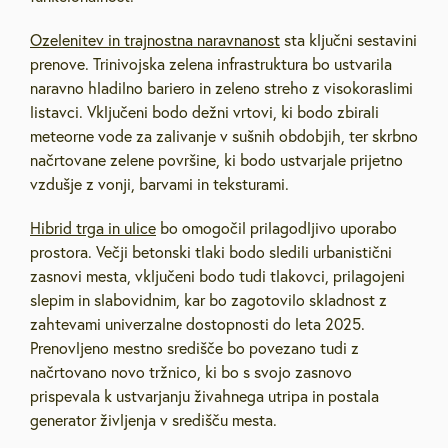
Ozelenitev in trajnostna naravnanost
sta ključni sestavini
prenove. Trinivojska zelena infrastruktura bo ustvarila
naravno hladilno bariero in zeleno streho z visokoraslimi
listavci. Vključeni bodo dežni vrtovi, ki bodo zbirali
meteorne vode za zalivanje v sušnih obdobjih, ter skrbno
načrtovane zelene površine, ki bodo ustvarjale prijetno
vzdušje z vonji, barvami in teksturami.
Hibrid trga in ulice
bo omogočil prilagodljivo uporabo
prostora. Večji betonski tlaki bodo sledili urbanistični
zasnovi mesta, vključeni bodo tudi tlakovci, prilagojeni
slepim in slabovidnim, kar bo zagotovilo skladnost z
zahtevami univerzalne dostopnosti do leta 2025.
Prenovljeno mestno središče bo povezano tudi z
načrtovano novo tržnico, ki bo s svojo zasnovo
prispevala k ustvarjanju živahnega utripa in postala
generator življenja v središču mesta.