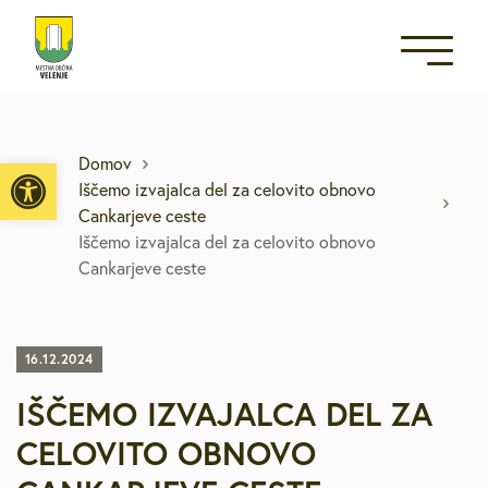
Open toolbar
Domov
Iščemo izvajalca del za celovito obnovo
Cankarjeve ceste
Iščemo izvajalca del za celovito obnovo
Cankarjeve ceste
16.12.2024
IŠČEMO IZVAJALCA DEL ZA
CELOVITO OBNOVO