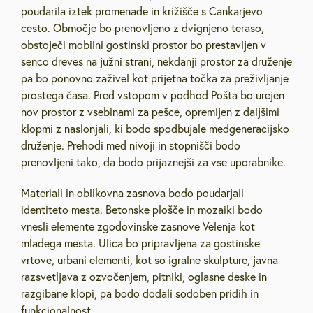
poudarila iztek promenade in križišče s Cankarjevo
cesto. Območje bo prenovljeno z dvignjeno teraso,
obstoječi mobilni gostinski prostor bo prestavljen v
senco dreves na južni strani, nekdanji prostor za druženje
pa bo ponovno zaživel kot prijetna točka za preživljanje
prostega časa. Pred vstopom v podhod Pošta bo urejen
nov prostor z vsebinami za pešce, opremljen z daljšimi
klopmi z naslonjali, ki bodo spodbujale medgeneracijsko
druženje. Prehodi med nivoji in stopnišči bodo
prenovljeni tako, da bodo prijaznejši za vse uporabnike.
Materiali in oblikovna zasnova
bodo poudarjali
identiteto mesta. Betonske plošče in mozaiki bodo
vnesli elemente zgodovinske zasnove Velenja kot
mladega mesta. Ulica bo pripravljena za gostinske
vrtove, urbani elementi, kot so igralne skulpture, javna
razsvetljava z ozvočenjem, pitniki, oglasne deske in
razgibane klopi, pa bodo dodali sodoben pridih in
funkcionalnost.