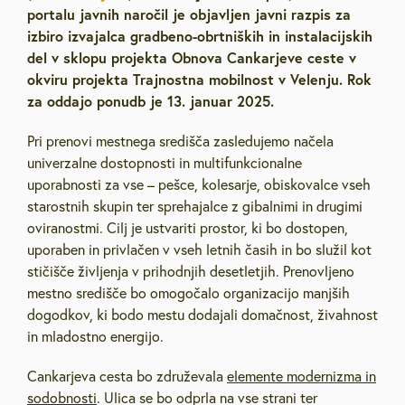
portalu javnih naročil je objavljen javni razpis za
izbiro izvajalca gradbeno-obrtniških in instalacijskih
del v sklopu projekta Obnova Cankarjeve ceste v
okviru projekta Trajnostna mobilnost v Velenju. Rok
za oddajo ponudb je 13. januar 2025.
Pri prenovi mestnega središča zasledujemo načela
univerzalne dostopnosti in multifunkcionalne
uporabnosti za vse – pešce, kolesarje, obiskovalce vseh
starostnih skupin ter sprehajalce z gibalnimi in drugimi
oviranostmi. Cilj je ustvariti prostor, ki bo dostopen,
uporaben in privlačen v vseh letnih časih in bo služil kot
stičišče življenja v prihodnjih desetletjih. Prenovljeno
mestno središče bo omogočalo organizacijo manjših
dogodkov, ki bodo mestu dodajali domačnost, živahnost
in mladostno energijo.
Cankarjeva cesta bo združevala
elemente modernizma in
sodobnosti
. Ulica se bo odprla na vse strani ter